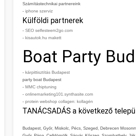
Számítástechnikai partnereink
-
iphone szerviz
Külföldi partnerek
-
SEO selfesteem2go.com
-
kisautok.hu makett
Boat Party Bu
-
kárpittisztítás Budapest
party boat Budapest
-
MMC chiptuning
-
onlinemarketing101.synthasite.com
-
protein webshop collagen: kollagén
TANÁCSADÁS a következő telepü
Budapest, Győr, Miskolc, Pécs, Szeged, Debrecen Mosonm
Győr, Pápa, Celldömölk, Sárvár, Kőszeg, Szombathely, Ják