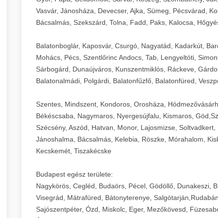
Vasvár, Jánosháza, Devecser, Ajka, Sümeg, Pécsvárad, Ko
Bácsalmás, Szekszárd, Tolna, Fadd, Paks, Kalocsa, Hőgyé
Balatonboglár, Kaposvár, Csurgó, Nagyatád, Kadarkút, Barcs,
Mohács, Pécs, Szentlőrinc Andocs, Tab, Lengyeltóti, Simont
Sárbogárd, Dunaújváros, Kunszentmiklós, Ráckeve, Gárdony
Balatonalmádi, Polgárdi, Balatonfűzfő, Balatonfüred, Veszp
Szentes, Mindszent, Kondoros, Orosháza, Hódmezővásárh
Békéscsaba, Nagymaros, Nyergesújfalu, Kismaros, Göd,Sz
Szécsény, Aszód, Hatvan, Monor, Lajosmizse, Soltvadkert, 
Jánoshalma, Bácsalmás, Kelebia, Röszke, Mórahalom, Kisk
Kecskemét, Tiszakécske
Budapest egész területe:
Nagykörös, Cegléd, Budaörs, Pécel, Gödöllő, Dunakeszi, 
Visegrád, Mátrafüred, Bátonyterenye, Salgótarján,Rudabán
Sajószentpéter, Ózd, Miskolc, Eger, Mezőkövesd, Füzesabo