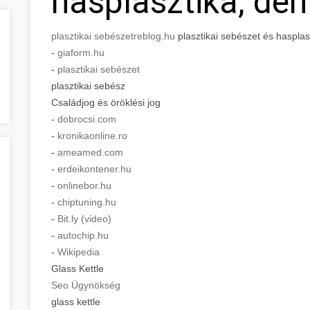
hasplasztika, den
plasztikai sebészet
reblog.hu
plasztikai sebészet és hasplasz
-
giaform.hu
-
plasztikai sebészet
plasztikai sebész
Családjog és öröklési jog
-
dobrocsi.com
-
kronikaonline.ro
-
ameamed.com
-
erdeikontener.hu
-
onlinebor.hu
-
chiptuning.hu
-
Bit.ly (video)
-
autochip.hu
-
Wikipedia
Glass Kettle
Seo Ügynökség
glass kettle