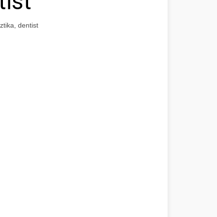
tist
tika, dentist