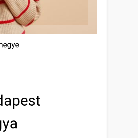
 megye
dapest
gya