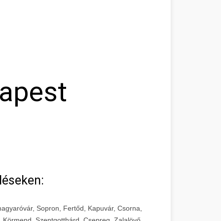
dapest
léseken:
agyaróvár, Sopron, Fertőd, Kapuvár, Csorna,
, Körmend, Szentgotthárd, Csepreg, Zalalövő,