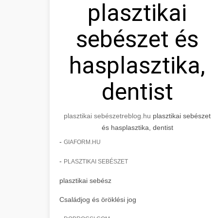
plasztikai
sebészet és
hasplasztika,
dentist
plasztikai sebészet
reblog.hu
plasztikai sebészet
és hasplasztika, dentist
-
GIAFORM.HU
-
PLASZTIKAI SEBÉSZET
plasztikai sebész
Családjog és öröklési jog