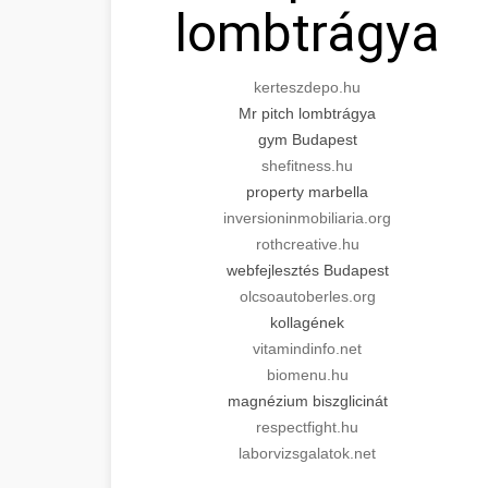
lombtrágya
kerteszdepo.hu
Mr pitch lombtrágya
gym Budapest
shefitness.hu
property marbella
inversioninmobiliaria.org
rothcreative.hu
webfejlesztés Budapest
olcsoautoberles.org
kollagének
vitamindinfo.net
biomenu.hu
magnézium biszglicinát
respectfight.hu
laborvizsgalatok.net