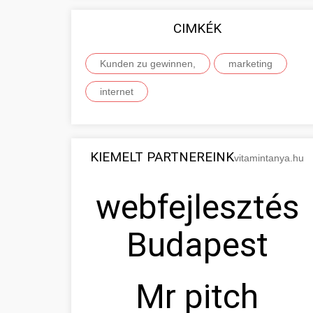
CIMKÉK
Kunden zu gewinnen,
marketing
internet
KIEMELT PARTNEREINK
vitamintanya.hu
webfejlesztés
Budapest
Mr pitch