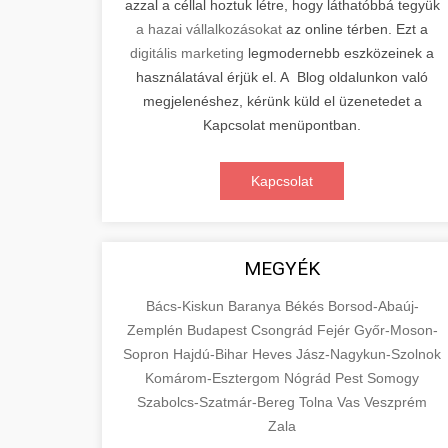
azzal a céllal hoztuk létre, hogy láthatóbbá tegyük
a hazai vállalkozásokat
az online térben. Ezt a
digitális marketing
legmodernebb eszközeinek a
használatával érjük el. A Blog oldalunkon való
megjelenéshez, kérünk küld el üzenetedet a
Kapcsolat menüpontban.
Kapcsolat
MEGYÉK
Bács-Kiskun
Baranya
Békés
Borsod-Abaúj-
Zemplén
Budapest
Csongrád
Fejér
Győr-Moson-
Sopron
Hajdú-Bihar
Heves
Jász-Nagykun-Szolnok
Komárom-Esztergom
Nógrád
Pest
Somogy
Szabolcs-Szatmár-Bereg
Tolna
Vas
Veszprém
Zala