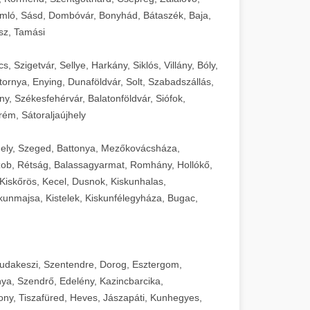
mló, Sásd, Dombóvár, Bonyhád, Bátaszék, Baja,
sz, Tamási
 Szigetvár, Sellye, Harkány, Siklós, Villány, Bóly,
ornya, Enying, Dunaföldvár, Solt, Szabadszállás,
, Székesfehérvár, Balatonföldvár, Siófok,
rém, Sátoraljaújhely
ely, Szeged, Battonya, Mezőkovácsháza,
ob, Rétság, Balassagyarmat, Romhány, Hollókő,
Kiskőrös, Kecel, Dusnok, Kiskunhalas,
unmajsa, Kistelek, Kiskunfélegyháza, Bugac,
Budakeszi, Szentendre, Dorog, Esztergom,
ya, Szendrő, Edelény, Kazincbarcika,
ny, Tiszafüred, Heves, Jászapáti, Kunhegyes,