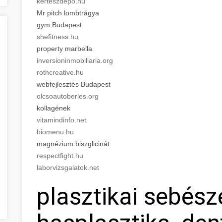
kerteszdepo.hu
Mr pitch lombtrágya
gym Budapest
shefitness.hu
property marbella
inversioninmobiliaria.org
rothcreative.hu
webfejlesztés Budapest
olcsoautoberles.org
kollagének
vitamindinfo.net
biomenu.hu
magnézium biszglicinát
respectfight.hu
laborvizsgalatok.net
plasztikai sebész