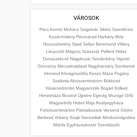
VÁROSOK
Pécs
Komló
Mohács
Szigetvár
Siklós
Szentlőrinc
Kozármisleny
Pécsvárad
Harkány
Bóly
Hosszúhetény
Sásd
Sellye
Beremend
Villány
Lánycsók
Mágocs
Szászvár
Pellérd
Hidas
Dunaszekcső
Nagykozár
Szederkény
Vajszló
Görcsöny
Mecseknádasd
Nagyharsány
Somberek
Véménd
Kővágószőlős
Keszü
Máza
Pogány
Szalánta
Alsószentmárton
Bükkösd
Vásárosdombó
Magyarszék
Bogád
Kölked
Himesháza
Bicsérd
Újpetre
Egerág
Mozsgó
Orfű
Magyarbóly
Hobol
Majs
Királyegyháza
Felsőszentmárton
Palotabozsok
Versend
Gödre
Berkesd
Vokány
Szajk
Geresdlak
Mindszentgodisa
Mánfa
Egyházaskozár
Szentlászló