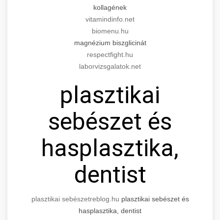
kollagének
vitamindinfo.net
biomenu.hu
magnézium biszglicinát
respectfight.hu
laborvizsgalatok.net
plasztikai
sebészet és
hasplasztika,
dentist
plasztikai sebészet
reblog.hu
plasztikai sebészet és
hasplasztika, dentist