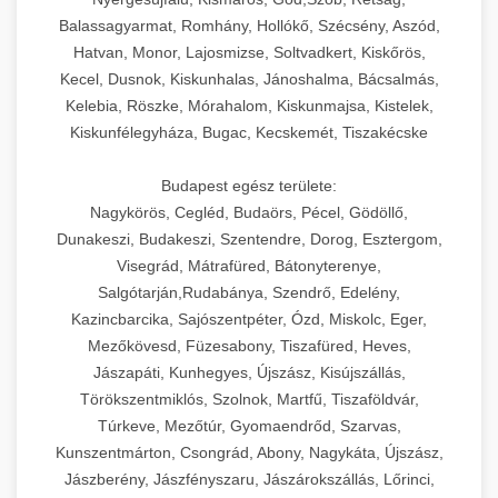
Balassagyarmat, Romhány, Hollókő, Szécsény, Aszód,
Hatvan, Monor, Lajosmizse, Soltvadkert, Kiskőrös,
Kecel, Dusnok, Kiskunhalas, Jánoshalma, Bácsalmás,
Kelebia, Röszke, Mórahalom, Kiskunmajsa, Kistelek,
Kiskunfélegyháza, Bugac, Kecskemét, Tiszakécske
Budapest egész területe:
Nagykörös, Cegléd, Budaörs, Pécel, Gödöllő,
Dunakeszi, Budakeszi, Szentendre, Dorog, Esztergom,
Visegrád, Mátrafüred, Bátonyterenye,
Salgótarján,Rudabánya, Szendrő, Edelény,
Kazincbarcika, Sajószentpéter, Ózd, Miskolc, Eger,
Mezőkövesd, Füzesabony, Tiszafüred, Heves,
Jászapáti, Kunhegyes, Újszász, Kisújszállás,
Törökszentmiklós, Szolnok, Martfű, Tiszaföldvár,
Túrkeve, Mezőtúr, Gyomaendrőd, Szarvas,
Kunszentmárton, Csongrád, Abony, Nagykáta, Újszász,
Jászberény, Jászfényszaru, Jászárokszállás, Lőrinci,