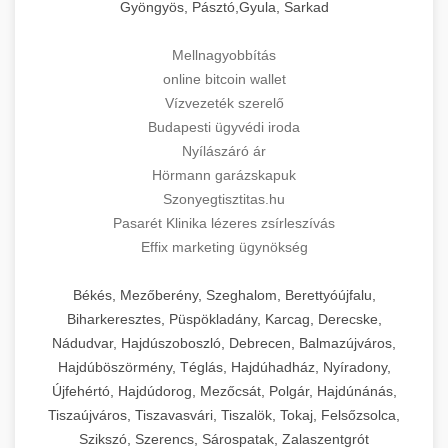
Gyöngyös, Pásztó,Gyula, Sarkad
Mellnagyobbítás
online bitcoin wallet
Vízvezeték szerelő
Budapesti ügyvédi iroda
Nyílászáró ár
Hörmann garázskapuk
Szonyegtisztitas.hu
Pasarét Klinika lézeres zsírleszívás
Effix marketing ügynökség
Békés, Mezőberény, Szeghalom, Berettyóújfalu,
Biharkeresztes, Püspökladány, Karcag, Derecske,
Nádudvar, Hajdúszoboszló, Debrecen, Balmazújváros,
Hajdúböszörmény, Téglás, Hajdúhadház, Nyíradony,
Újfehértó, Hajdúdorog, Mezőcsát, Polgár, Hajdúnánás,
Tiszaújváros, Tiszavasvári, Tiszalök, Tokaj, Felsőzsolca,
Szikszó, Szerencs, Sárospatak, Zalaszentgrót