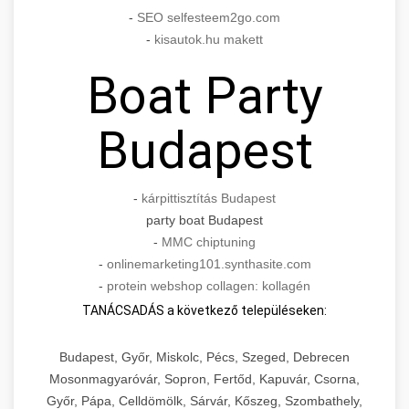
-
SEO selfesteem2go.com
-
kisautok.hu makett
Boat Party
Budapest
-
kárpittisztítás Budapest
party boat Budapest
-
MMC chiptuning
-
onlinemarketing101.synthasite.com
-
protein webshop collagen: kollagén
TANÁCSADÁS a következő településeken:
Budapest, Győr, Miskolc, Pécs, Szeged, Debrecen
Mosonmagyaróvár, Sopron, Fertőd, Kapuvár, Csorna,
Győr, Pápa, Celldömölk, Sárvár, Kőszeg, Szombathely,