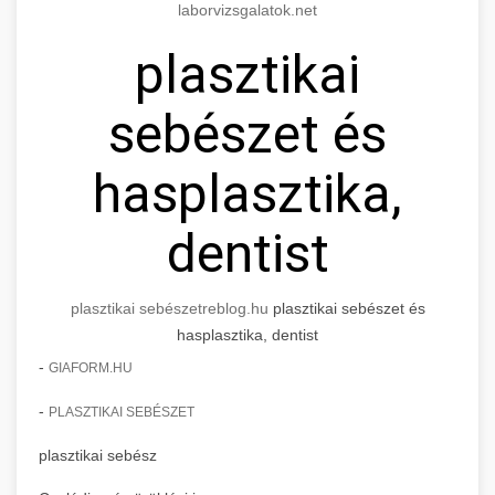
laborvizsgalatok.net
plasztikai
sebészet és
hasplasztika,
dentist
plasztikai sebészet
reblog.hu
plasztikai sebészet és
hasplasztika, dentist
-
GIAFORM.HU
-
PLASZTIKAI SEBÉSZET
plasztikai sebész