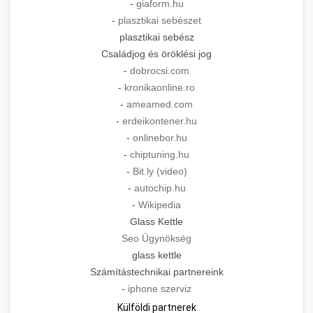
-
giaform.hu
-
plasztikai sebészet
plasztikai sebész
Családjog és öröklési jog
-
dobrocsi.com
-
kronikaonline.ro
-
ameamed.com
-
erdeikontener.hu
-
onlinebor.hu
-
chiptuning.hu
-
Bit.ly (video)
-
autochip.hu
-
Wikipedia
Glass Kettle
Seo Ügynökség
glass kettle
Számítástechnikai partnereink
-
iphone szerviz
Külföldi partnerek