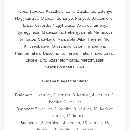
Hévíz, Tapolca, Keszthely, Lenti, Zalakaros, Letenye,
Nagykanizsa, Marcali, Böhönye, Fonyód, Balatonlelle,
Encs, Kisvárda, Nagyhalász, Vásárosnamény,
Nyíregyháza, Mátészalka, Fehérgyarmat, Máriapócs,
Nyírbátor, Nagykálló, Várpalota, Ajka, Herend, Mór,
Kincsesbánya, Oroszlány, Kisbér, Tatabánya,
Pannonhalma, Bábolna, Komárom, Tata, Pilisvörösvár,
Bicske, Érd, Százhalombatta, Martonvásár,
Százhalombatta, Gyál
Budapest egész területe:
Budapest
1. kerület
,
2. kerület
,
3. kerület
,
4. kerület
,
5.
kerület
,
6. kerület
Budapest
7. kerület
,
8. kerület
,
9. kerület
,
10. kerület
,
11. kerület
,
12. kerület
Budapest
13. kerület
,
14. kerület
,
15. kerület
,
16.
kerület
,
17. kerület
,
18. kerület