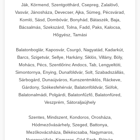
Ják, Körmend, Szentgotthárd, Csepreg, Zalalövő,
Vasvár, Jánosháza, Devecser, Ajka, Sümeg, Pécsvárad,
Komló, Sásd, Dombóvár, Bonyhád, Bátaszék, Baja,
Bácsalmás, Szekszárd, Tolna, Fadd, Paks, Kalocsa,
Hőgyész, Tamási
Balatonboglár, Kaposvár, Csurgó, Nagyatád, Kadarkút,
Barcs, Szigetvár, Sellye, Harkány, Siklós, Villány, Bóly,
Mohács, Pécs, Szentlőrinc Andocs, Tab, Lengyeltóti,
Simontornya, Enying, Dunaföldvár, Solt, Szabadszállás,
Sárbogárd, Dunaújváros, Kunszentmiklós, Ráckeve,
Gárdony, Székesfehérvár, Balatonföldvár, Siófok,
Balatonalmádi, Polgárdi, Balatonfűzfő, Balatonfüred,
Veszprém, Sátoraljaújhely
Szentes, Mindszent, Kondoros, Orosháza,
Hódmezővásárhely, Szeged, Battonya,
Mezőkovácsháza, Békéscsaba, Nagymaros,
Nyergesújfalu, Kismaros, Göd,Szob, Rétság,