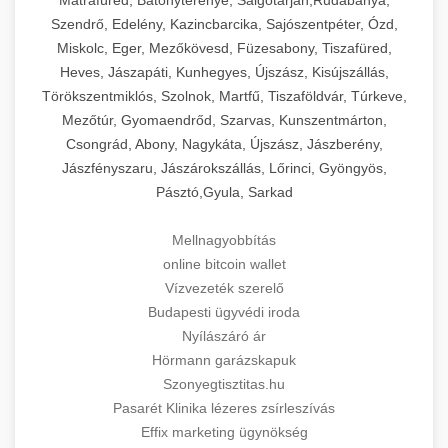
Szendrő, Edelény, Kazincbarcika, Sajószentpéter, Ózd,
Miskolc, Eger, Mezőkövesd, Füzesabony, Tiszafüred,
Heves, Jászapáti, Kunhegyes, Újszász, Kisújszállás,
Törökszentmiklós, Szolnok, Martfű, Tiszaföldvár, Túrkeve,
Mezőtúr, Gyomaendrőd, Szarvas, Kunszentmárton,
Csongrád, Abony, Nagykáta, Újszász, Jászberény,
Jászfényszaru, Jászárokszállás, Lőrinci, Gyöngyös,
Pásztó,Gyula, Sarkad
Mellnagyobbítás
online bitcoin wallet
Vízvezeték szerelő
Budapesti ügyvédi iroda
Nyílászáró ár
Hörmann garázskapuk
Szonyegtisztitas.hu
Pasarét Klinika lézeres zsírleszívás
Effix marketing ügynökség