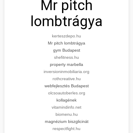
Mr pitch
lombtrágya
kerteszdepo.hu
Mr pitch lombtrágya
gym Budapest
shefitness.hu
property marbella
inversioninmobiliaria.org
rothcreative.hu
webfejlesztés Budapest
olcsoautoberles.org
kollagének
vitamindinfo.net
biomenu.hu
magnézium biszglicinát
respectfight.hu