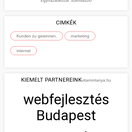
Egyházaskozár
Szentlászló
CIMKÉK
Kunden zu gewinnen,
marketing
internet
KIEMELT PARTNEREINK
vitamintanya.hu
webfejlesztés
Budapest