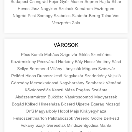
Budapest
Csongrád
Fejér
Győr-Moson-Sopron
Hajdú-Bihar
Heves
Jász-Nagykun-Szolnok
Komárom-Esztergom
Nógrád
Pest
Somogy
Szabolcs-Szatmár-Bereg
Tolna
Vas
Veszprém
Zala
VÁROSOK
Pécs
Komló
Mohács
Szigetvár
Siklós
Szentlőrinc
Kozármisleny
Pécsvárad
Harkány
Bóly
Hosszúhetény
Sásd
Sellye
Beremend
Villány
Lánycsók
Mágocs
Szászvár
Pellérd
Hidas
Dunaszekcső
Nagykozár
Szederkény
Vajszló
Görcsöny
Mecseknádasd
Nagyharsány
Somberek
Véménd
Kővágószőlős
Keszü
Máza
Pogány
Szalánta
Alsószentmárton
Bükkösd
Vásárosdombó
Magyarszék
Bogád
Kölked
Himesháza
Bicsérd
Újpetre
Egerág
Mozsgó
Orfű
Magyarbóly
Hobol
Majs
Királyegyháza
Felsőszentmárton
Palotabozsok
Versend
Gödre
Berkesd
Vokány
Szajk
Geresdlak
Mindszentgodisa
Mánfa