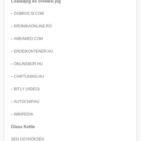
Családjog és öröklési jog
-
DOBROCSI.COM
-
KRONIKAONLINE.RO
-
AMEAMED.COM
-
ERDEIKONTENER.HU
-
ONLINEBOR.HU
-
CHIPTUNING.HU
-
BIT.LY (VIDEO)
-
AUTOCHIP.HU
-
WIKIPEDIA
Glass Kettle
SEO ÜGYNÖKSÉG