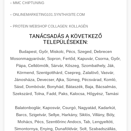
-
MMC CHIPTUNING
-
ONLINEMARKETING101.SYNTHASITE.COM
-
PROTEIN WEBSHOP COLLAGEN: KOLLAGÉN
TANÁCSADÁS A KÖVETKEZŐ
TELEPÜLÉSEKEN:
Budapest, Győr, Miskolc, Pécs, Szeged, Debrecen
Mosonmagyaróvár, Sopron, Fertőd, Kapuvár, Csorna, Győr,
Pápa, Celldömölk, Sárvár, Kőszeg, Szombathely, Ják,
Körmend, Szentgotthárd, Csepreg, Zalalövő, Vasvár,
Jánosháza, Devecser, Ajka, Sümeg, Pécsvárad, Komló,
Sásd, Dombóvár, Bonyhád, Bátaszék, Baja, Bácsalmás,
Szekszárd, Tolna, Fadd, Paks, Kalocsa, Hőgyész, Tamási
Balatonboglár, Kaposvár, Csurgó, Nagyatád, Kadarkút,
Barcs, Szigetvár, Sellye, Harkány, Siklós, Villány, Bóly,
Mohács, Pécs, Szentlőrinc Andocs, Tab, Lengyeltóti,
Simontornya, Enying, Dunaföldvár, Solt, Szabadszállás,