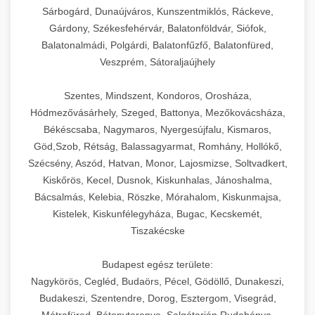
Sárbogárd, Dunaújváros, Kunszentmiklós, Ráckeve,
Gárdony, Székesfehérvár, Balatonföldvár, Siófok,
Balatonalmádi, Polgárdi, Balatonfűzfő, Balatonfüred,
Veszprém, Sátoraljaújhely
Szentes, Mindszent, Kondoros, Orosháza,
Hódmezővásárhely, Szeged, Battonya, Mezőkovácsháza,
Békéscsaba, Nagymaros, Nyergesújfalu, Kismaros,
Göd,Szob, Rétság, Balassagyarmat, Romhány, Hollókő,
Szécsény, Aszód, Hatvan, Monor, Lajosmizse, Soltvadkert,
Kiskőrös, Kecel, Dusnok, Kiskunhalas, Jánoshalma,
Bácsalmás, Kelebia, Röszke, Mórahalom, Kiskunmajsa,
Kistelek, Kiskunfélegyháza, Bugac, Kecskemét,
Tiszakécske
Budapest egész területe:
Nagykörös, Cegléd, Budaörs, Pécel, Gödöllő, Dunakeszi,
Budakeszi, Szentendre, Dorog, Esztergom, Visegrád,
Mátrafüred, Bátonyterenye, Salgótarján,Rudabánya,