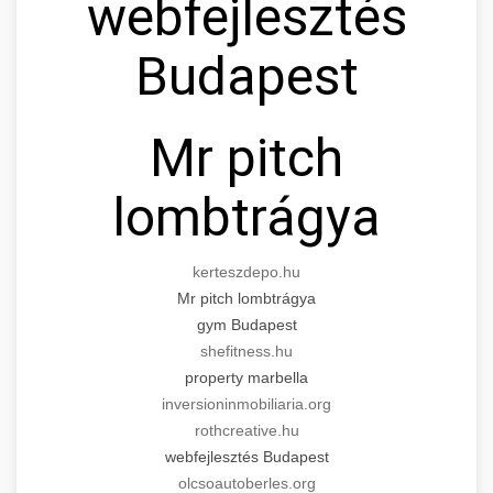
webfejlesztés
Budapest
Mr pitch
lombtrágya
kerteszdepo.hu
Mr pitch lombtrágya
gym Budapest
shefitness.hu
property marbella
inversioninmobiliaria.org
rothcreative.hu
webfejlesztés Budapest
olcsoautoberles.org