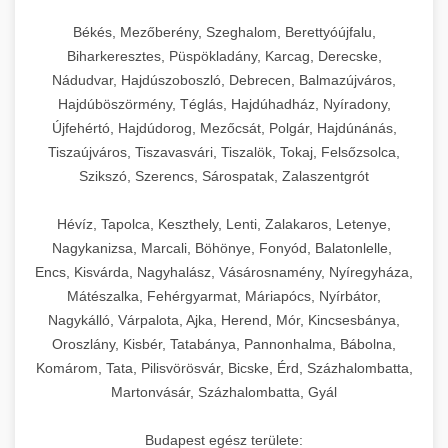
Békés, Mezőberény, Szeghalom, Berettyóújfalu,
Biharkeresztes, Püspökladány, Karcag, Derecske,
Nádudvar, Hajdúszoboszló, Debrecen, Balmazújváros,
Hajdúböszörmény, Téglás, Hajdúhadház, Nyíradony,
Újfehértó, Hajdúdorog, Mezőcsát, Polgár, Hajdúnánás,
Tiszaújváros, Tiszavasvári, Tiszalök, Tokaj, Felsőzsolca,
Szikszó, Szerencs, Sárospatak, Zalaszentgrót
Hévíz, Tapolca, Keszthely, Lenti, Zalakaros, Letenye,
Nagykanizsa, Marcali, Böhönye, Fonyód, Balatonlelle,
Encs, Kisvárda, Nagyhalász, Vásárosnamény, Nyíregyháza,
Mátészalka, Fehérgyarmat, Máriapócs, Nyírbátor,
Nagykálló, Várpalota, Ajka, Herend, Mór, Kincsesbánya,
Oroszlány, Kisbér, Tatabánya, Pannonhalma, Bábolna,
Komárom, Tata, Pilisvörösvár, Bicske, Érd, Százhalombatta,
Martonvásár, Százhalombatta, Gyál
Budapest egész területe: