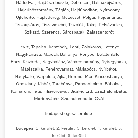
Nádudvar, Hajdúszoboszló, Debrecen, Balmazújváros,
Hajdúböszörmény, Téglás, Hajdúhadház, Nyíradony,
Újfehértó, Hajdúdorog, Mezőcsát, Polgár, Hajdúnánás,
Tiszaújváros, Tiszavasvári, Tiszalök, Tokaj, Felsőzsolca,
Szikszó, Szerencs, Sárospatak, Zalaszentgrót
Hévíz, Tapolca, Keszthely, Lenti, Zalakaros, Letenye,
Nagykanizsa, Marcali, Böhönye, Fonyód, Balatonlelle,
Encs, Kisvárda, Nagyhalász, Vásárosnamény, Nyíregyháza,
Mátészalka, Fehérgyarmat, Máriapócs, Nyírbátor,
Nagykálló, Várpalota, Ajka, Herend, Mór, Kincsesbánya,
Oroszlány, Kisbér, Tatabánya, Pannonhalma, Bábolna,
Komárom, Tata, Pilisvörösvár, Bicske, Érd, Százhalombatta,
Martonvásár, Százhalombatta, Gyál
Budapest egész területe:
Budapest
1. kerület
,
2. kerület
,
3. kerület
,
4. kerület
,
5.
kerület
,
6. kerület