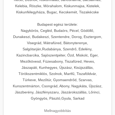
Kelebia, Röszke, Mórahalom, Kiskunmajsa, Kistelek,
Kiskunfélegyháza, Bugac, Kecskemét, Tiszakécske
Budapest egész területe:
Nagykörös, Cegléd, Budaörs, Pécel, Gödöllő,
Dunakeszi, Budakeszi, Szentendre, Dorog, Esztergom,
Visegrád, Mátrafüred, Bátonyterenye,
Salgótarján,Rudabánya, Szendrő, Edelény,
Kazincbarcika, Sajószentpéter, Ózd, Miskolc, Eger,
Mezőkövesd, Füzesabony, Tiszafüred, Heves,
Jászapáti, Kunhegyes, Újszász, Kisújszállás,
Törökszentmiklós, Szolnok, Martfű, Tiszaföldvár,
Túrkeve, Mezőtúr, Gyomaendrőd, Szarvas,
Kunszentmárton, Csongrád, Abony, Nagykáta, Újszász,
Jászberény, Jászfényszaru, Jászárokszállás, Lőrinci,
Gyöngyös, Pásztó,Gyula, Sarkad
Mellnagyobbítás