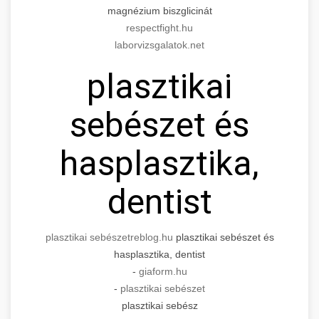
magnézium biszglicinát
respectfight.hu
laborvizsgalatok.net
plasztikai
sebészet és
hasplasztika,
dentist
plasztikai sebészet
reblog.hu
plasztikai sebészet és
hasplasztika, dentist
-
giaform.hu
-
plasztikai sebészet
plasztikai sebész