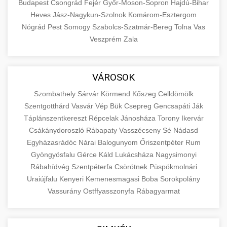
Budapest
Csongrád
Fejér
Győr-Moson-Sopron
Hajdú-Bihar
Heves
Jász-Nagykun-Szolnok
Komárom-Esztergom
Nógrád
Pest
Somogy
Szabolcs-Szatmár-Bereg
Tolna
Vas
Veszprém
Zala
VÁROSOK
Szombathely
Sárvár
Körmend
Kőszeg
Celldömölk
Szentgotthárd
Vasvár
Vép
Bük
Csepreg
Gencsapáti
Ják
Táplánszentkereszt
Répcelak
Jánosháza
Torony
Ikervár
Csákánydoroszló
Rábapaty
Vasszécseny
Sé
Nádasd
Egyházasrádóc
Nárai
Balogunyom
Őriszentpéter
Rum
Gyöngyösfalu
Gérce
Káld
Lukácsháza
Nagysimonyi
Rábahídvég
Szentpéterfa
Csörötnek
Püspökmolnári
Uraiújfalu
Kenyeri
Kemenesmagasi
Boba
Sorokpolány
Vassurány
Ostffyasszonyfa
Rábagyarmat