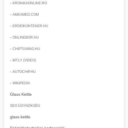
-
KRONIKAONLINE.RO
-
AMEAMED.COM
-
ERDEIKONTENER.HU
-
ONLINEBOR.HU
-
CHIPTUNING.HU
-
BIT.LY (VIDEO)
-
AUTOCHIP.HU
-
WIKIPEDIA
Glass Kettle
SEO ÜGYNÖKSÉG
glass kettle
Számítástechnikai partnereink