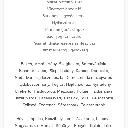
online bitcoin wallet
Vízvezeték szerelő
Budapesti ügyvédi iroda
Nyílászáró ár
Hörmann garázskapuk
Szonyegtisztitas.hu
Pasarét Klinika lézeres zsírleszívás
Effix marketing ügynökség
Békés, Mezőberény, Szeghalom, Berettyóújfalu,
Biharkeresztes, Püspökladány, Karcag, Derecske,
Nádudvar, Hajdúszoboszló, Debrecen, Balmazújváros,
Hajdúböszörmény, Téglás, Hajdúhadház, Nyíradony,
Újfehértó, Hajdúdorog, Mezőcsát, Polgár, Hajdúnánás,
Tiszaújváros, Tiszavasvári, Tiszalök, Tokaj, Felsőzsolca,
Szikszó, Szerencs, Sárospatak, Zalaszentgrót
Hévíz, Tapolca, Keszthely, Lenti, Zalakaros, Letenye,
Nagykanizsa, Marcali, Böhönye, Fonyód, Balatonlelle,