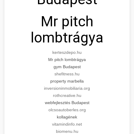
Mr pitch
lombtrágya
kerteszdepo.hu
Mr pitch lombtrágya
gym Budapest
shefitness.hu
property marbella
inversioninmobiliaria.org
rothcreative.hu
webfejlesztés Budapest
olcsoautoberles.org
kollagének
vitamindinfo.net
biomenu.hu