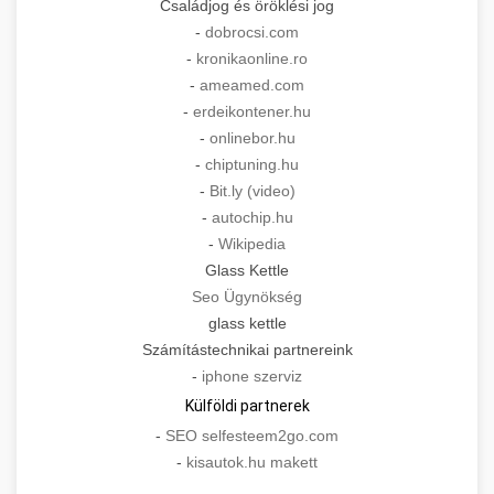
Családjog és öröklési jog
-
dobrocsi.com
-
kronikaonline.ro
-
ameamed.com
-
erdeikontener.hu
-
onlinebor.hu
-
chiptuning.hu
-
Bit.ly (video)
-
autochip.hu
-
Wikipedia
Glass Kettle
Seo Ügynökség
glass kettle
Számítástechnikai partnereink
-
iphone szerviz
Külföldi partnerek
-
SEO selfesteem2go.com
-
kisautok.hu makett