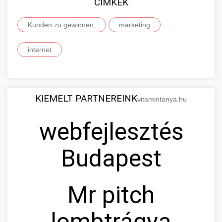
CIMKÉK
Kunden zu gewinnen,
marketing
internet
KIEMELT PARTNEREINK
vitamintanya.hu
webfejlesztés
Budapest
Mr pitch
lombtrágya