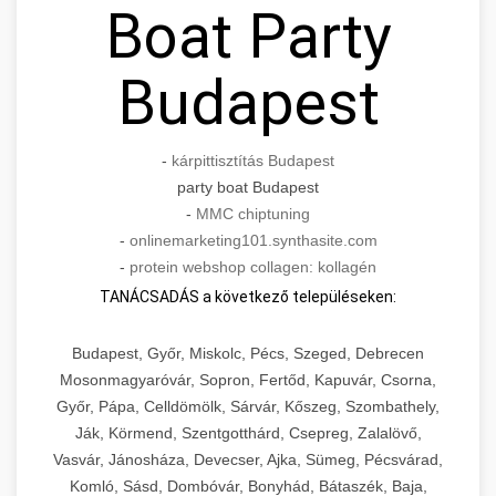
Boat Party
Budapest
-
kárpittisztítás Budapest
party boat Budapest
-
MMC chiptuning
-
onlinemarketing101.synthasite.com
-
protein webshop collagen: kollagén
TANÁCSADÁS a következő településeken:
Budapest, Győr, Miskolc, Pécs, Szeged, Debrecen
Mosonmagyaróvár, Sopron, Fertőd, Kapuvár, Csorna,
Győr, Pápa, Celldömölk, Sárvár, Kőszeg, Szombathely,
Ják, Körmend, Szentgotthárd, Csepreg, Zalalövő,
Vasvár, Jánosháza, Devecser, Ajka, Sümeg, Pécsvárad,
Komló, Sásd, Dombóvár, Bonyhád, Bátaszék, Baja,