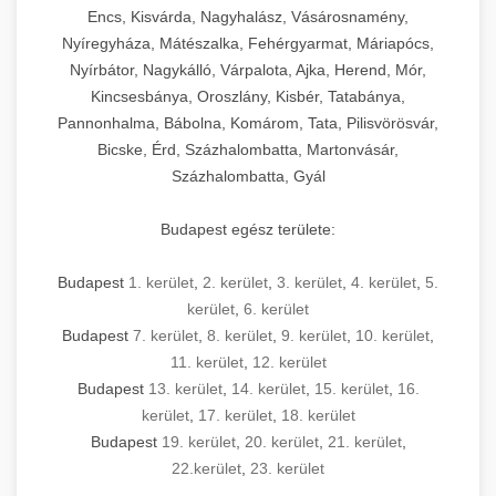
Encs, Kisvárda, Nagyhalász, Vásárosnamény,
Nyíregyháza, Mátészalka, Fehérgyarmat, Máriapócs,
Nyírbátor, Nagykálló, Várpalota, Ajka, Herend, Mór,
Kincsesbánya, Oroszlány, Kisbér, Tatabánya,
Pannonhalma, Bábolna, Komárom, Tata, Pilisvörösvár,
Bicske, Érd, Százhalombatta, Martonvásár,
Százhalombatta, Gyál
Budapest egész területe:
Budapest
1. kerület
,
2. kerület
,
3. kerület
,
4. kerület
,
5.
kerület
,
6. kerület
Budapest
7. kerület
,
8. kerület
,
9. kerület
,
10. kerület
,
11. kerület
,
12. kerület
Budapest
13. kerület
,
14. kerület
,
15. kerület
,
16.
kerület
,
17. kerület
,
18. kerület
Budapest
19. kerület
,
20. kerület
,
21. kerület
,
22.kerület
,
23. kerület