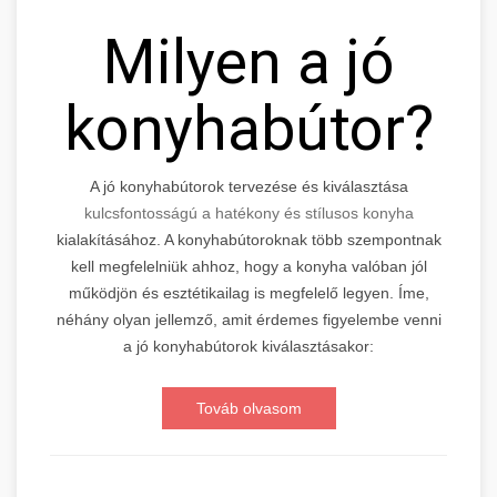
Milyen a jó
konyhabútor?
A jó konyhabútorok tervezése és kiválasztása
kulcsfontosságú a hatékony és stílusos konyha
kialakításához. A konyhabútoroknak több szempontnak
kell megfelelniük ahhoz, hogy a konyha valóban jól
működjön és esztétikailag is megfelelő legyen. Íme,
néhány olyan jellemző, amit érdemes figyelembe venni
a jó konyhabútorok kiválasztásakor:
Továb olvasom