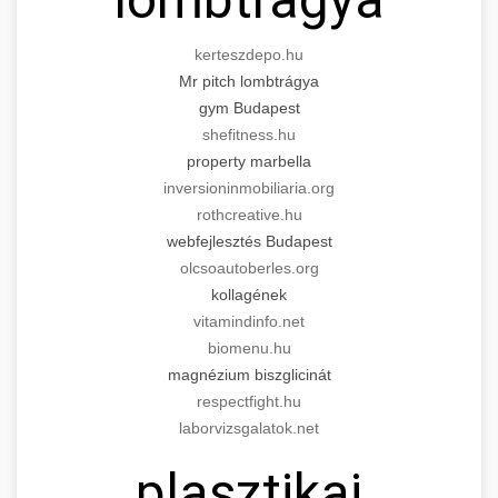
kerteszdepo.hu
Mr pitch lombtrágya
gym Budapest
shefitness.hu
property marbella
inversioninmobiliaria.org
rothcreative.hu
webfejlesztés Budapest
olcsoautoberles.org
kollagének
vitamindinfo.net
biomenu.hu
magnézium biszglicinát
respectfight.hu
laborvizsgalatok.net
plasztikai