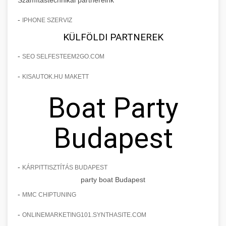
-
IPHONE SZERVIZ
KÜLFÖLDI PARTNEREK
-
SEO SELFESTEEM2GO.COM
-
KISAUTOK.HU MAKETT
Boat Party
Budapest
-
KÁRPITTISZTÍTÁS BUDAPEST
party boat Budapest
-
MMC CHIPTUNING
-
ONLINEMARKETING101.SYNTHASITE.COM