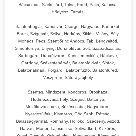
Bácsalmás, Szekszárd, Tolna, Fadd, Paks, Kalocsa,
Hőgyész, Tamási
Balatonboglár, Kaposvár, Csurgó, Nagyatád, Kadarkút,
Barcs, Szigetvár, Sellye, Harkány, Siklós, Villány, Bóly,
Mohács, Pécs, Szentlőrinc Andocs, Tab, Lengyeltóti,
Simontornya, Enying, Dunaföldvár, Solt, Szabadszállás,
Sárbogárd, Dunaújváros, Kunszentmiklós, Ráckeve,
Gárdony, Székesfehérvár, Balatonföldvár, Siófok,
Balatonalmádi, Polgárdi, Balatonfűzfő, Balatonfüred,
Veszprém, Sátoraljaújhely
Szentes, Mindszent, Kondoros, Orosháza,
Hódmezővásárhely, Szeged, Battonya,
Mezőkovácsháza, Békéscsaba, Nagymaros,
Nyergesújfalu, Kismaros, Göd,Szob, Rétság,
Balassagyarmat, Romhány, Hollókő, Szécsény, Aszód,
Hatvan, Monor, Lajosmizse, Soltvadkert, Kiskőrös,
Kecel, Dusnok, Kiskunhalas, Jánoshalma, Bácsalmás,