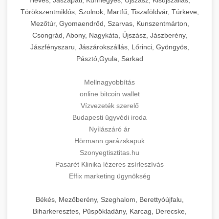
Törökszentmiklós, Szolnok, Martfű, Tiszaföldvár, Túrkeve,
Mezőtúr, Gyomaendrőd, Szarvas, Kunszentmárton,
Csongrád, Abony, Nagykáta, Újszász, Jászberény,
Jászfényszaru, Jászárokszállás, Lőrinci, Gyöngyös,
Pásztó,Gyula, Sarkad
Mellnagyobbítás
online bitcoin wallet
Vízvezeték szerelő
Budapesti ügyvédi iroda
Nyílászáró ár
Hörmann garázskapuk
Szonyegtisztitas.hu
Pasarét Klinika lézeres zsírleszívás
Effix marketing ügynökség
Békés, Mezőberény, Szeghalom, Berettyóújfalu,
Biharkeresztes, Püspökladány, Karcag, Derecske,