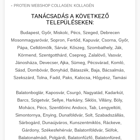
-
PROTEIN WEBSHOP COLLAGEN: KOLLAGÉN
TANÁCSADÁS A KÖVETKEZŐ
TELEPÜLÉSEKEN:
Budapest, Győr, Miskolc, Pécs, Szeged, Debrecen
Mosonmagyaróvár, Sopron, Fertőd, Kapuvár, Csorna, Győr,
Pápa, Celldömölk, Sárvár, Kőszeg, Szombathely, Ják,
Körmend, Szentgotthárd, Csepreg, Zalalövő, Vasvár,
Jánosháza, Devecser, Ajka, Sümeg, Pécsvárad, Komló,
Sásd, Dombóvár, Bonyhád, Bátaszék, Baja, Bácsalmás,
Szekszárd, Tolna, Fadd, Paks, Kalocsa, Hőgyész, Tamási
Balatonboglár, Kaposvár, Csurgó, Nagyatád, Kadarkút,
Barcs, Szigetvár, Sellye, Harkány, Siklós, Villány, Bóly,
Mohács, Pécs, Szentlőrinc Andocs, Tab, Lengyeltóti,
Simontornya, Enying, Dunaföldvár, Solt, Szabadszállás,
Sárbogárd, Dunaújváros, Kunszentmiklós, Ráckeve,
Gárdony, Székesfehérvár, Balatonföldvár, Siófok,
Balatonalmádi, Polgárdi, Balatonfűzfő, Balatonfüred,