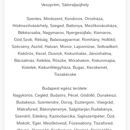
Veszprém, Sátoraljaújhely
Szentes, Mindszent, Kondoros, Orosháza,
Hódmezővásárhely, Szeged, Battonya, Mezőkovácsháza,
Békéscsaba, Nagymaros, Nyergesújfalu, Kismaros,
Göd,Szob, Rétság, Balassagyarmat, Romhány, Hollókő,
Szécsény, Aszód, Hatvan, Monor, Lajosmizse, Soltvadkert,
Kiskőrös, Kecel, Dusnok, Kiskunhalas, Jánoshalma,
Bácsalmás, Kelebia, Röszke, Mórahalom, Kiskunmajsa,
Kistelek, Kiskunfélegyháza, Bugac, Kecskemét,
Tiszakécske
Budapest egész területe:
Nagykörös, Cegléd, Budaörs, Pécel, Gödöllő, Dunakeszi,
Budakeszi, Szentendre, Dorog, Esztergom, Visegrád,
Mátrafüred, Bátonyterenye, Salgótarján,Rudabánya,
Szendrő, Edelény, Kazincbarcika, Sajószentpéter, Ózd,
Miskolc, Eger, Mezőkövesd, Füzesabony, Tiszafüred,
Heves, Jászapáti, Kunhegyes, Újszász, Kisújszállás,