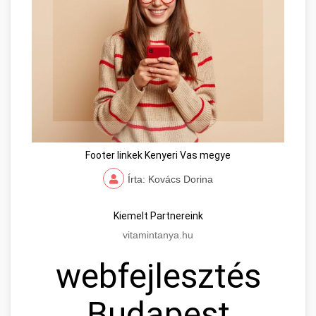
Footer linkek Kenyeri Vas megye
Írta: Kovács Dorina
Kiemelt Partnereink
vitamintanya.hu
webfejlesztés
Budapest