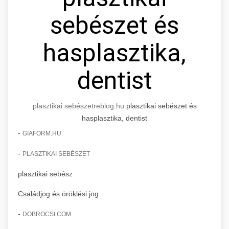
sebészet és
hasplasztika,
dentist
plasztikai sebészet
reblog.hu
plasztikai sebészet és
hasplasztika, dentist
-
GIAFORM.HU
-
PLASZTIKAI SEBÉSZET
plasztikai sebész
Családjog és öröklési jog
-
DOBROCSI.COM