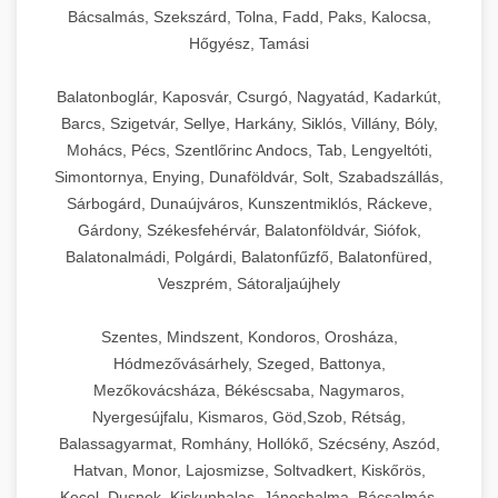
Bácsalmás, Szekszárd, Tolna, Fadd, Paks, Kalocsa,
Hőgyész, Tamási
Balatonboglár, Kaposvár, Csurgó, Nagyatád, Kadarkút,
Barcs, Szigetvár, Sellye, Harkány, Siklós, Villány, Bóly,
Mohács, Pécs, Szentlőrinc Andocs, Tab, Lengyeltóti,
Simontornya, Enying, Dunaföldvár, Solt, Szabadszállás,
Sárbogárd, Dunaújváros, Kunszentmiklós, Ráckeve,
Gárdony, Székesfehérvár, Balatonföldvár, Siófok,
Balatonalmádi, Polgárdi, Balatonfűzfő, Balatonfüred,
Veszprém, Sátoraljaújhely
Szentes, Mindszent, Kondoros, Orosháza,
Hódmezővásárhely, Szeged, Battonya,
Mezőkovácsháza, Békéscsaba, Nagymaros,
Nyergesújfalu, Kismaros, Göd,Szob, Rétság,
Balassagyarmat, Romhány, Hollókő, Szécsény, Aszód,
Hatvan, Monor, Lajosmizse, Soltvadkert, Kiskőrös,
Kecel, Dusnok, Kiskunhalas, Jánoshalma, Bácsalmás,