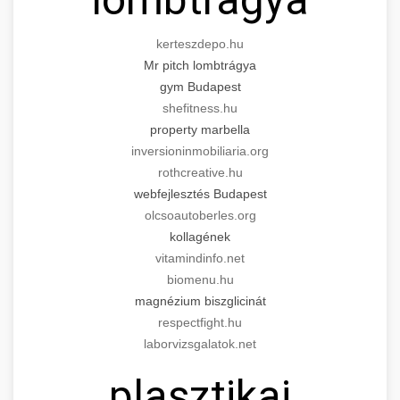
kerteszdepo.hu
Mr pitch lombtrágya
gym Budapest
shefitness.hu
property marbella
inversioninmobiliaria.org
rothcreative.hu
webfejlesztés Budapest
olcsoautoberles.org
kollagének
vitamindinfo.net
biomenu.hu
magnézium biszglicinát
respectfight.hu
laborvizsgalatok.net
plasztikai