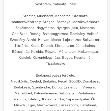
Veszprém, Sátoraljaújhely
Szentes, Mindszent, Kondoros, Orosháza,
Hódmezővásárhely, Szeged, Battonya, Mezőkovácsháza,
Békéscsaba, Nagymaros, Nyergesújfalu, Kismaros,
Göd,Szob, Rétság, Balassagyarmat, Romhány, Hollókő,
Szécsény, Aszód, Hatvan, Monor, Lajosmizse, Soltvadkert,
Kiskőrös, Kecel, Dusnok, Kiskunhalas, Jánoshalma,
Bácsalmás, Kelebia, Röszke, Mórahalom, Kiskunmajsa,
Kistelek, Kiskunfélegyháza, Bugac, Kecskemét,
Tiszakécske
Budapest egész területe:
Nagykörös, Cegléd, Budaörs, Pécel, Gödöllő, Dunakeszi,
Budakeszi, Szentendre, Dorog, Esztergom, Visegrád,
Mátrafüred, Bátonyterenye, Salgótarján,Rudabánya,
Szendrő, Edelény, Kazincbarcika, Sajószentpéter, Ózd,
Miskolc, Eger, Mezőkövesd, Füzesabony, Tiszafüred,
Heves, Jászapáti, Kunhegyes, Újszász, Kisújszállás,