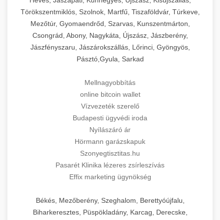
Törökszentmiklós, Szolnok, Martfű, Tiszaföldvár, Túrkeve,
Mezőtúr, Gyomaendrőd, Szarvas, Kunszentmárton,
Csongrád, Abony, Nagykáta, Újszász, Jászberény,
Jászfényszaru, Jászárokszállás, Lőrinci, Gyöngyös,
Pásztó,Gyula, Sarkad
Mellnagyobbítás
online bitcoin wallet
Vízvezeték szerelő
Budapesti ügyvédi iroda
Nyílászáró ár
Hörmann garázskapuk
Szonyegtisztitas.hu
Pasarét Klinika lézeres zsírleszívás
Effix marketing ügynökség
Békés, Mezőberény, Szeghalom, Berettyóújfalu,
Biharkeresztes, Püspökladány, Karcag, Derecske,