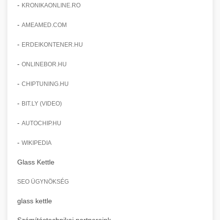
-
KRONIKAONLINE.RO
-
AMEAMED.COM
-
ERDEIKONTENER.HU
-
ONLINEBOR.HU
-
CHIPTUNING.HU
-
BIT.LY (VIDEO)
-
AUTOCHIP.HU
-
WIKIPEDIA
Glass Kettle
SEO ÜGYNÖKSÉG
glass kettle
Számítástechnikai partnereink