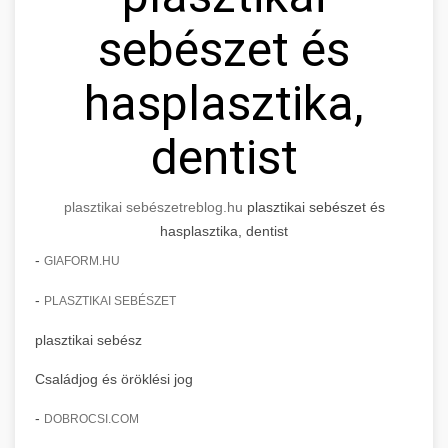
sebészet és
hasplasztika,
dentist
plasztikai sebészet
reblog.hu
plasztikai sebészet és
hasplasztika, dentist
-
GIAFORM.HU
-
PLASZTIKAI SEBÉSZET
plasztikai sebész
Családjog és öröklési jog
-
DOBROCSI.COM