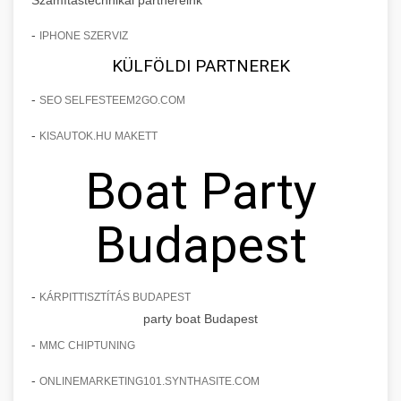
-
IPHONE SZERVIZ
KÜLFÖLDI PARTNEREK
-
SEO SELFESTEEM2GO.COM
-
KISAUTOK.HU MAKETT
Boat Party
Budapest
-
KÁRPITTISZTÍTÁS BUDAPEST
party boat Budapest
-
MMC CHIPTUNING
-
ONLINEMARKETING101.SYNTHASITE.COM