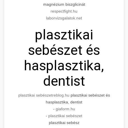
magnézium biszglicinát
respectfight.hu
laborvizsgalatok.net
plasztikai
sebészet és
hasplasztika,
dentist
plasztikai sebészet
reblog.hu
plasztikai sebészet és
hasplasztika, dentist
-
giaform.hu
-
plasztikai sebészet
plasztikai sebész