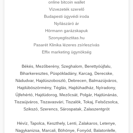
online bitcoin wallet
Vízvezeték szerelő
Budapesti ügyvédi iroda
Nyílászáró ár
Hörmann garázskapuk
Szonyegtisztitas.hu
Pasarét Klinika lézeres zsírleszívás
Effix marketing ügynökség
Békés, Mezőberény, Szeghalom, Berettyóújfalu,
Biharkeresztes, Püspökladány, Karcag, Derecske,
Nádudvar, Hajdúszoboszló, Debrecen, Balmazújváros,
Hajdúböszörmény, Téglás, Hajdúhadház, Nyíradony,
Újfehértó, Hajdúdorog, Mezőcsát, Polgár, Hajdúnánás,
Tiszaújváros, Tiszavasvári, Tiszalök, Tokaj, Felsőzsolca,
Szikszó, Szerencs, Sárospatak, Zalaszentgrót
Hévíz, Tapolca, Keszthely, Lenti, Zalakaros, Letenye,
Nagykanizsa, Marcali, Böhönye, Fonyód, Balatonlelle,