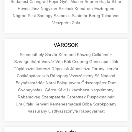
Budapest
Csongrád
Fejér
Győr-Moson-Sopron
Hajdú-Bihar
Heves
Jász-Nagykun-Szolnok
Komárom-Esztergom
Nógrád
Pest
Somogy
Szabolcs-Szatmár-Bereg
Tolna
Vas
Veszprém
Zala
VÁROSOK
Szombathely
Sárvár
Körmend
Kőszeg
Celldömölk
Szentgotthárd
Vasvár
Vép
Bük
Csepreg
Gencsapáti
Ják
Táplánszentkereszt
Répcelak
Jánosháza
Torony
Ikervár
Csákánydoroszló
Rábapaty
Vasszécseny
Sé
Nádasd
Egyházasrádóc
Nárai
Balogunyom
Őriszentpéter
Rum
Gyöngyösfalu
Gérce
Káld
Lukácsháza
Nagysimonyi
Rábahídvég
Szentpéterfa
Csörötnek
Püspökmolnári
Uraiújfalu
Kenyeri
Kemenesmagasi
Boba
Sorokpolány
Vassurány
Ostffyasszonyfa
Rábagyarmat