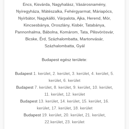
Encs, Kisvárda, Nagyhalász, Vásárosnamény,
Nyíregyháza, Mátészalka, Fehérgyarmat, Máriapócs,
Nyírbátor, Nagykálló, Várpalota, Ajka, Herend, Mór,
Kincsesbánya, Oroszlány, Kisbér, Tatabánya,
Pannonhalma, Bábolna, Komárom, Tata, Pilisvörösvár,
Bicske, Érd, Százhalombatta, Martonvásár,
Százhalombatta, Gyál
Budapest egész területe:
Budapest
1. kerület
,
2. kerület
,
3. kerület
,
4. kerület
,
5.
kerület
,
6. kerület
Budapest
7. kerület
,
8. kerület
,
9. kerület
,
10. kerület
,
11. kerület
,
12. kerület
Budapest
13. kerület
,
14. kerület
,
15. kerület
,
16.
kerület
,
17. kerület
,
18. kerület
Budapest
19. kerület
,
20. kerület
,
21. kerület
,
22.kerület
,
23. kerület