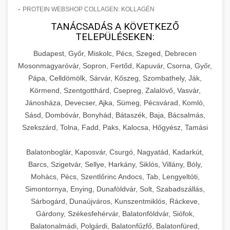
-
PROTEIN WEBSHOP COLLAGEN: KOLLAGÉN
TANÁCSADÁS A KÖVETKEZŐ
TELEPÜLÉSEKEN:
Budapest, Győr, Miskolc, Pécs, Szeged, Debrecen
Mosonmagyaróvár, Sopron, Fertőd, Kapuvár, Csorna, Győr,
Pápa, Celldömölk, Sárvár, Kőszeg, Szombathely, Ják,
Körmend, Szentgotthárd, Csepreg, Zalalövő, Vasvár,
Jánosháza, Devecser, Ajka, Sümeg, Pécsvárad, Komló,
Sásd, Dombóvár, Bonyhád, Bátaszék, Baja, Bácsalmás,
Szekszárd, Tolna, Fadd, Paks, Kalocsa, Hőgyész, Tamási
Balatonboglár, Kaposvár, Csurgó, Nagyatád, Kadarkút,
Barcs, Szigetvár, Sellye, Harkány, Siklós, Villány, Bóly,
Mohács, Pécs, Szentlőrinc Andocs, Tab, Lengyeltóti,
Simontornya, Enying, Dunaföldvár, Solt, Szabadszállás,
Sárbogárd, Dunaújváros, Kunszentmiklós, Ráckeve,
Gárdony, Székesfehérvár, Balatonföldvár, Siófok,
Balatonalmádi, Polgárdi, Balatonfűzfő, Balatonfüred,