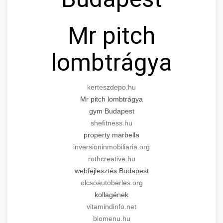
Mr pitch
lombtrágya
kerteszdepo.hu
Mr pitch lombtrágya
gym Budapest
shefitness.hu
property marbella
inversioninmobiliaria.org
rothcreative.hu
webfejlesztés Budapest
olcsoautoberles.org
kollagének
vitamindinfo.net
biomenu.hu