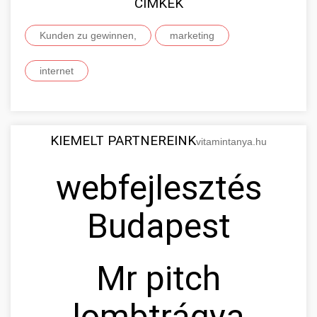
CIMKÉK
Kunden zu gewinnen,
marketing
internet
KIEMELT PARTNEREINK
vitamintanya.hu
webfejlesztés
Budapest
Mr pitch
lombtrágya