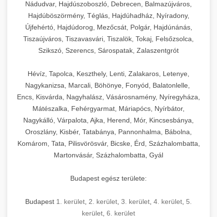
Nádudvar, Hajdúszoboszló, Debrecen, Balmazújváros,
Hajdúböszörmény, Téglás, Hajdúhadház, Nyíradony,
Újfehértó, Hajdúdorog, Mezőcsát, Polgár, Hajdúnánás,
Tiszaújváros, Tiszavasvári, Tiszalök, Tokaj, Felsőzsolca,
Szikszó, Szerencs, Sárospatak, Zalaszentgrót
Hévíz, Tapolca, Keszthely, Lenti, Zalakaros, Letenye,
Nagykanizsa, Marcali, Böhönye, Fonyód, Balatonlelle,
Encs, Kisvárda, Nagyhalász, Vásárosnamény, Nyíregyháza,
Mátészalka, Fehérgyarmat, Máriapócs, Nyírbátor,
Nagykálló, Várpalota, Ajka, Herend, Mór, Kincsesbánya,
Oroszlány, Kisbér, Tatabánya, Pannonhalma, Bábolna,
Komárom, Tata, Pilisvörösvár, Bicske, Érd, Százhalombatta,
Martonvásár, Százhalombatta, Gyál
Budapest egész területe:
Budapest
1. kerület
,
2. kerület
,
3. kerület
,
4. kerület
,
5.
kerület
,
6. kerület