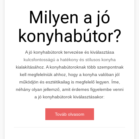
Milyen a jó
konyhabútor?
A jó konyhabútorok tervezése és kiválasztása
kulcsfontosságú a hatékony és stílusos konyha
kialakításához. A konyhabútoroknak több szempontnak
kell megfelelniük ahhoz, hogy a konyha valóban jól
működjön és esztétikailag is megfelelő legyen. Íme,
néhány olyan jellemző, amit érdemes figyelembe venni
a jó konyhabútorok kiválasztásakor:
Továb olvasom