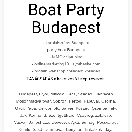
Boat Party
Budapest
-
kárpittisztítás Budapest
party boat Budapest
-
MMC chiptuning
-
onlinemarketing101.synthasite.com
-
protein webshop collagen: kollagén
TANÁCSADÁS a következő településeken:
Budapest, Győr, Miskolc, Pécs, Szeged, Debrecen
Mosonmagyaróvár, Sopron, Fertőd, Kapuvár, Csorna,
Győr, Pápa, Celldömölk, Sárvár, Kőszeg, Szombathely,
Ják, Körmend, Szentgotthárd, Csepreg, Zalalövő,
Vasvár, Jánosháza, Devecser, Ajka, Sümeg, Pécsvárad,
Komló, Sásd, Dombóvár, Bonyhád, Bátaszék, Baja,