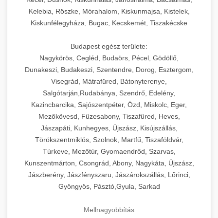
Kelebia, Röszke, Mórahalom, Kiskunmajsa, Kistelek,
Kiskunfélegyháza, Bugac, Kecskemét, Tiszakécske
Budapest egész területe:
Nagykörös, Cegléd, Budaörs, Pécel, Gödöllő,
Dunakeszi, Budakeszi, Szentendre, Dorog, Esztergom,
Visegrád, Mátrafüred, Bátonyterenye,
Salgótarján,Rudabánya, Szendrő, Edelény,
Kazincbarcika, Sajószentpéter, Ózd, Miskolc, Eger,
Mezőkövesd, Füzesabony, Tiszafüred, Heves,
Jászapáti, Kunhegyes, Újszász, Kisújszállás,
Törökszentmiklós, Szolnok, Martfű, Tiszaföldvár,
Túrkeve, Mezőtúr, Gyomaendrőd, Szarvas,
Kunszentmárton, Csongrád, Abony, Nagykáta, Újszász,
Jászberény, Jászfényszaru, Jászárokszállás, Lőrinci,
Gyöngyös, Pásztó,Gyula, Sarkad
Mellnagyobbítás