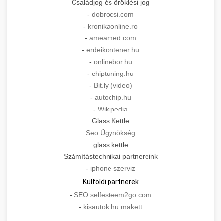
Családjog és öröklési jog
-
dobrocsi.com
-
kronikaonline.ro
-
ameamed.com
-
erdeikontener.hu
-
onlinebor.hu
-
chiptuning.hu
-
Bit.ly (video)
-
autochip.hu
-
Wikipedia
Glass Kettle
Seo Ügynökség
glass kettle
Számítástechnikai partnereink
-
iphone szerviz
Külföldi partnerek
-
SEO selfesteem2go.com
-
kisautok.hu makett