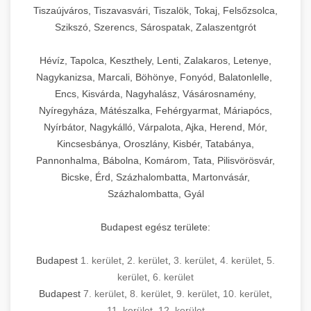
Tiszaújváros, Tiszavasvári, Tiszalök, Tokaj, Felsőzsolca,
Szikszó, Szerencs, Sárospatak, Zalaszentgrót
Hévíz, Tapolca, Keszthely, Lenti, Zalakaros, Letenye,
Nagykanizsa, Marcali, Böhönye, Fonyód, Balatonlelle,
Encs, Kisvárda, Nagyhalász, Vásárosnamény,
Nyíregyháza, Mátészalka, Fehérgyarmat, Máriapócs,
Nyírbátor, Nagykálló, Várpalota, Ajka, Herend, Mór,
Kincsesbánya, Oroszlány, Kisbér, Tatabánya,
Pannonhalma, Bábolna, Komárom, Tata, Pilisvörösvár,
Bicske, Érd, Százhalombatta, Martonvásár,
Százhalombatta, Gyál
Budapest egész területe:
Budapest
1. kerület
,
2. kerület
,
3. kerület
,
4. kerület
,
5.
kerület
,
6. kerület
Budapest
7. kerület
,
8. kerület
,
9. kerület
,
10. kerület
,
11. kerület
,
12. kerület