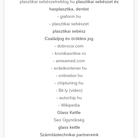
plasztikai sebészet
reblog.hu
plasztikai sebészet és
hasplasztika, dentist
-
giaform.hu
-
plasztikai sebészet
plasztikai sebész
Családjog és öröklési jog
-
dobrocsi.com
-
kronikaonline.ro
-
ameamed.com
-
erdeikontener.hu
-
onlinebor.hu
-
chiptuning.hu
-
Bit.ly (video)
-
autochip.hu
-
Wikipedia
Glass Kettle
Seo Ügynökség
glass kettle
Számítástechnikai partnereink