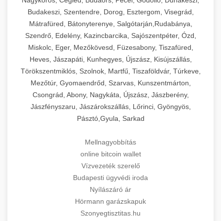
Budakeszi, Szentendre, Dorog, Esztergom, Visegrád,
Mátrafüred, Bátonyterenye, Salgótarján,Rudabánya,
Szendrő, Edelény, Kazincbarcika, Sajószentpéter, Ózd,
Miskolc, Eger, Mezőkövesd, Füzesabony, Tiszafüred,
Heves, Jászapáti, Kunhegyes, Újszász, Kisújszállás,
Törökszentmiklós, Szolnok, Martfű, Tiszaföldvár, Túrkeve,
Mezőtúr, Gyomaendrőd, Szarvas, Kunszentmárton,
Csongrád, Abony, Nagykáta, Újszász, Jászberény,
Jászfényszaru, Jászárokszállás, Lőrinci, Gyöngyös,
Pásztó,Gyula, Sarkad
Mellnagyobbítás
online bitcoin wallet
Vízvezeték szerelő
Budapesti ügyvédi iroda
Nyílászáró ár
Hörmann garázskapuk
Szonyegtisztitas.hu