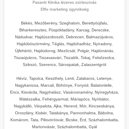
Pasarét Klinika lézeres zsírleszívás
Effix marketing ügynökség
Békés, Mezőberény, Szeghalom, Berettyóújfalu,
Biharkeresztes, Püspökladány, Karcag, Derecske,
Nádudvar, Hajdúszoboszló, Debrecen, Balmazújváros,
Hajdúböszörmény, Téglás, Hajdúhadház, Nyíradony,
Újfehértó, Hajdúdorog, Mezőcsát, Polgár, Hajdúnánás,
Tiszaújváros, Tiszavasvári, Tiszalök, Tokaj, Felsőzsolca,
Szikszó, Szerencs, Sárospatak, Zalaszentgrót
Hévíz, Tapolca, Keszthely, Lenti, Zalakaros, Letenye,
Nagykanizsa, Marcali, Böhönye, Fonyód, Balatonlelle,
Encs, Kisvárda, Nagyhalász, Vásárosnamény, Nyíregyháza,
Mátészalka, Fehérgyarmat, Máriapócs, Nyírbátor,
Nagykálló, Várpalota, Ajka, Herend, Mór, Kincsesbánya,
Oroszlány, Kisbér, Tatabánya, Pannonhalma, Bábolna,
Komárom, Tata, Pilisvörösvár, Bicske, Érd, Százhalombatta,
Martonvásár, Százhalombatta, Gyál