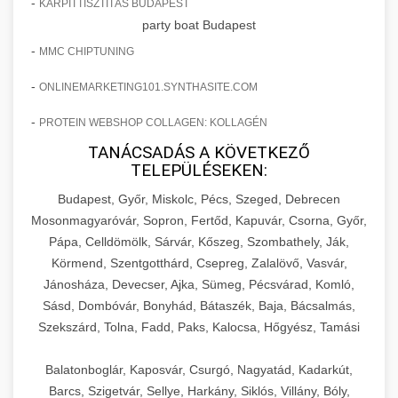
-
KÁRPITTISZTÍTÁS BUDAPEST
party boat Budapest
-
MMC CHIPTUNING
-
ONLINEMARKETING101.SYNTHASITE.COM
-
PROTEIN WEBSHOP COLLAGEN: KOLLAGÉN
TANÁCSADÁS A KÖVETKEZŐ
TELEPÜLÉSEKEN:
Budapest, Győr, Miskolc, Pécs, Szeged, Debrecen
Mosonmagyaróvár, Sopron, Fertőd, Kapuvár, Csorna, Győr,
Pápa, Celldömölk, Sárvár, Kőszeg, Szombathely, Ják,
Körmend, Szentgotthárd, Csepreg, Zalalövő, Vasvár,
Jánosháza, Devecser, Ajka, Sümeg, Pécsvárad, Komló,
Sásd, Dombóvár, Bonyhád, Bátaszék, Baja, Bácsalmás,
Szekszárd, Tolna, Fadd, Paks, Kalocsa, Hőgyész, Tamási
Balatonboglár, Kaposvár, Csurgó, Nagyatád, Kadarkút,
Barcs, Szigetvár, Sellye, Harkány, Siklós, Villány, Bóly,