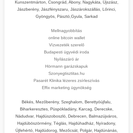
Kunszentmárton, Csongrád, Abony, Nagykáta, Újszász,
Jászberény, Jászfényszaru, Jászárokszállás, Lőrinci,
Gyöngyös, Pásztó,Gyula, Sarkad
Mellnagyobbítás
online bitcoin wallet
Vízvezeték szerelő
Budapesti ügyvédi iroda
Nyílászáró ár
Hörmann garázskapuk
Szonyegtisztitas.hu
Pasarét Klinika lézeres zsírleszívás
Effix marketing ügynökség
Békés, Mezőberény, Szeghalom, Berettyóújfalu,
Biharkeresztes, Püspökladány, Karcag, Derecske,
Nádudvar, Hajdúszoboszló, Debrecen, Balmazújváros,
Hajdúböszörmény, Téglás, Hajdúhadház, Nyíradony,
Újfehértó, Hajdúdorog, Mezőcsát, Polgár, Hajdúnánás,