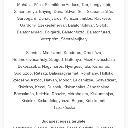
Mohács, Pécs, Szentlőrinc Andocs, Tab, Lengyeltóti,
Simontornya, Enying, Dunaföldvár, Solt, Szabadszállás,
Sárbogárd, Dunaújváros, Kunszentmiklós, Ráckeve,
Gárdony, Székesfehérvár, Balatonföldvár, Siófok,
Balatonalmádi, Polgárdi, Balatonfűzfő, Balatonfüred,
Veszprém, Sátoraljaújhely
Szentes, Mindszent, Kondoros, Orosháza,
Hódmezővásárhely, Szeged, Battonya, Mezőkovácsháza,
Békéscsaba, Nagymaros, Nyergesújfalu, Kismaros,
Göd,Szob, Rétság, Balassagyarmat, Romhány, Hollókő,
Szécsény, Aszód, Hatvan, Monor, Lajosmizse, Soltvadkert,
Kiskőrös, Kecel, Dusnok, Kiskunhalas, Jánoshalma,
Bácsalmás, Kelebia, Röszke, Mórahalom, Kiskunmajsa,
Kistelek, Kiskunfélegyháza, Bugac, Kecskemét,
Tiszakécske
Budapest egész területe:
Nagykörös, Cegléd, Budaörs, Pécel, Gödöllő, Dunakeszi,