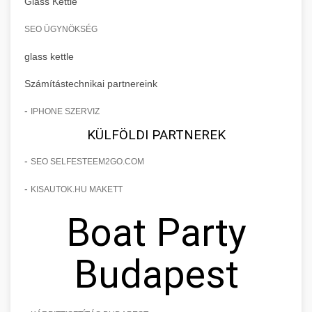
Glass Kettle
SEO ÜGYNÖKSÉG
glass kettle
Számítástechnikai partnereink
-
IPHONE SZERVIZ
KÜLFÖLDI PARTNEREK
-
SEO SELFESTEEM2GO.COM
-
KISAUTOK.HU MAKETT
Boat Party
Budapest