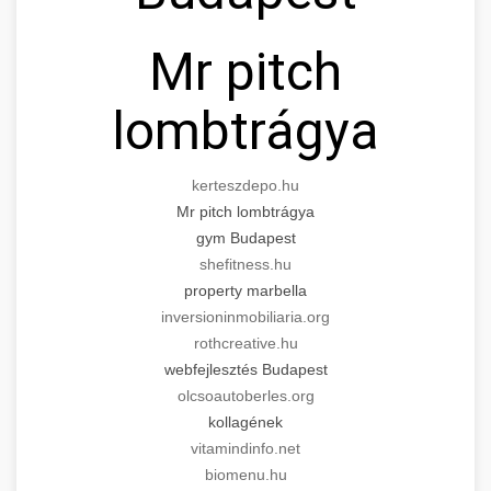
Mr pitch
lombtrágya
kerteszdepo.hu
Mr pitch lombtrágya
gym Budapest
shefitness.hu
property marbella
inversioninmobiliaria.org
rothcreative.hu
webfejlesztés Budapest
olcsoautoberles.org
kollagének
vitamindinfo.net
biomenu.hu