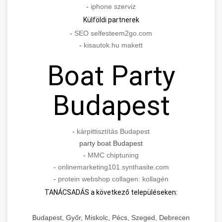
-
iphone szerviz
Külföldi partnerek
-
SEO selfesteem2go.com
-
kisautok.hu makett
Boat Party
Budapest
-
kárpittisztítás Budapest
party boat Budapest
-
MMC chiptuning
-
onlinemarketing101.synthasite.com
-
protein webshop collagen: kollagén
TANÁCSADÁS a következő településeken:
Budapest, Győr, Miskolc, Pécs, Szeged, Debrecen