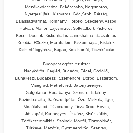
Mezőkovácsháza, Békéscsaba, Nagymaros,
Nyergesújfalu, Kismaros, Göd,Szob, Rétság,
Balassagyarmat, Romhány, Hollókő, Szécsény, Aszód,
Hatvan, Monor, Lajosmizse, Soltvadkert, Kiskőrös,
Kecel, Dusnok, Kiskunhalas, Jánoshalma, Bácsalmás,
Kelebia, Röszke, Mórahalom, Kiskunmajsa, Kistelek,
Kiskunfélegyháza, Bugac, Kecskemét, Tiszakécske
Budapest egész területe:
Nagykörös, Cegléd, Budaörs, Pécel, Gödöllő,
Dunakeszi, Budakeszi, Szentendre, Dorog, Esztergom,
Visegrád, Mátrafüred, Bátonyterenye,
Salgótarján,Rudabánya, Szendrő, Edelény,
Kazincbarcika, Sajószentpéter, Ózd, Miskolc, Eger,
Mezőkövesd, Füzesabony, Tiszafüred, Heves,
Jászapáti, Kunhegyes, Újszász, Kisújszállás,
Törökszentmiklós, Szolnok, Martfű, Tiszaföldvár,
Túrkeve, Mezőtúr, Gyomaendrőd, Szarvas,