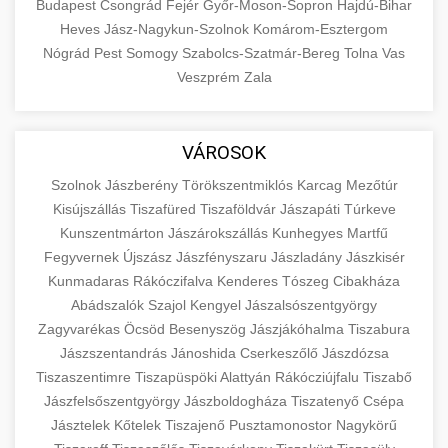
Budapest
Csongrád
Fejér
Győr-Moson-Sopron
Hajdú-Bihar
Heves
Jász-Nagykun-Szolnok
Komárom-Esztergom
Nógrád
Pest
Somogy
Szabolcs-Szatmár-Bereg
Tolna
Vas
Veszprém
Zala
VÁROSOK
Szolnok
Jászberény
Törökszentmiklós
Karcag
Mezőtúr
Kisújszállás
Tiszafüred
Tiszaföldvár
Jászapáti
Túrkeve
Kunszentmárton
Jászárokszállás
Kunhegyes
Martfű
Fegyvernek
Újszász
Jászfényszaru
Jászladány
Jászkisér
Kunmadaras
Rákóczifalva
Kenderes
Tószeg
Cibakháza
Abádszalók
Szajol
Kengyel
Jászalsószentgyörgy
Zagyvarékas
Öcsöd
Besenyszög
Jászjákóhalma
Tiszabura
Jászszentandrás
Jánoshida
Cserkeszőlő
Jászdózsa
Tiszaszentimre
Tiszapüspöki
Alattyán
Rákócziújfalu
Tiszabő
Jászfelsőszentgyörgy
Jászboldogháza
Tiszatenyő
Csépa
Jásztelek
Kőtelek
Tiszajenő
Pusztamonostor
Nagykörű