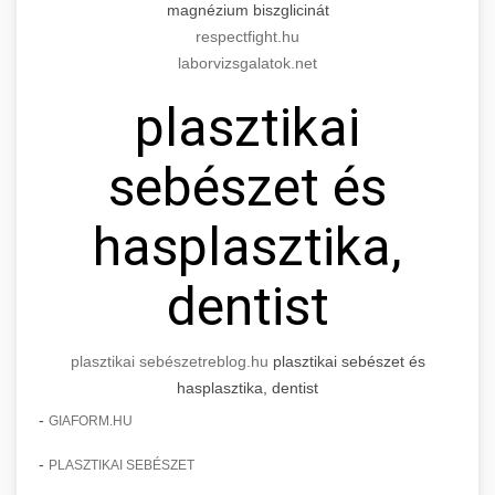
magnézium biszglicinát
respectfight.hu
laborvizsgalatok.net
plasztikai
sebészet és
hasplasztika,
dentist
plasztikai sebészet
reblog.hu
plasztikai sebészet és
hasplasztika, dentist
-
GIAFORM.HU
-
PLASZTIKAI SEBÉSZET