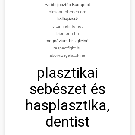
webfejlesztés Budapest
olcsoautoberles.org
kollagének
vitamindinfo.net
biomenu.hu
magnézium biszglicinát
respectfight.hu
laborvizsgalatok.net
plasztikai
sebészet és
hasplasztika,
dentist