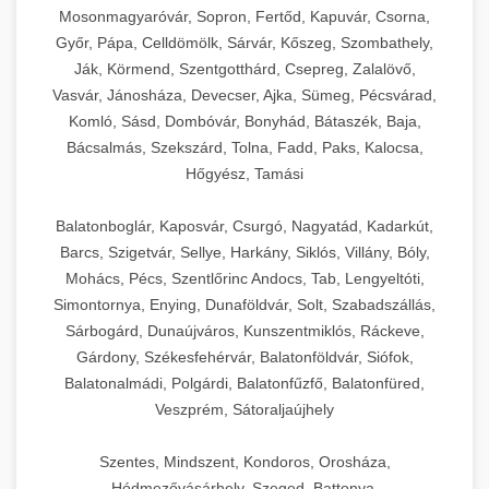
Mosonmagyaróvár, Sopron, Fertőd, Kapuvár, Csorna,
Győr, Pápa, Celldömölk, Sárvár, Kőszeg, Szombathely,
Ják, Körmend, Szentgotthárd, Csepreg, Zalalövő,
Vasvár, Jánosháza, Devecser, Ajka, Sümeg, Pécsvárad,
Komló, Sásd, Dombóvár, Bonyhád, Bátaszék, Baja,
Bácsalmás, Szekszárd, Tolna, Fadd, Paks, Kalocsa,
Hőgyész, Tamási
Balatonboglár, Kaposvár, Csurgó, Nagyatád, Kadarkút,
Barcs, Szigetvár, Sellye, Harkány, Siklós, Villány, Bóly,
Mohács, Pécs, Szentlőrinc Andocs, Tab, Lengyeltóti,
Simontornya, Enying, Dunaföldvár, Solt, Szabadszállás,
Sárbogárd, Dunaújváros, Kunszentmiklós, Ráckeve,
Gárdony, Székesfehérvár, Balatonföldvár, Siófok,
Balatonalmádi, Polgárdi, Balatonfűzfő, Balatonfüred,
Veszprém, Sátoraljaújhely
Szentes, Mindszent, Kondoros, Orosháza,
Hódmezővásárhely, Szeged, Battonya,