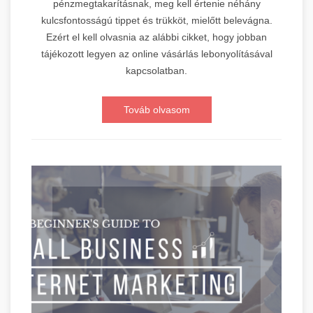
pénzmegtakarításnak, meg kell értenie néhány
kulcsfontosságú tippet és trükköt, mielőtt belevágna.
Ezért el kell olvasnia az alábbi cikket, hogy jobban
tájékozott legyen az online vásárlás lebonyolításával
kapcsolatban.
Továb olvasom