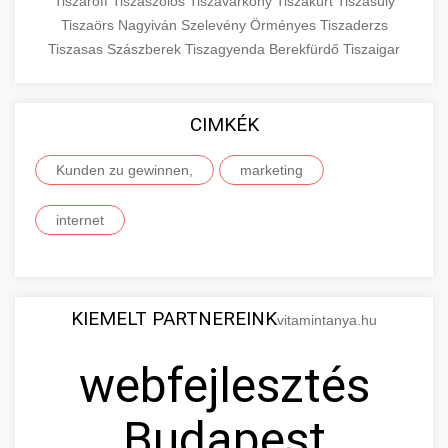
Tiszaroff
Tiszaszőlős
Tiszavárkony
Tiszakürt
Tiszasüly
Tiszaörs
Nagyiván
Szelevény
Örményes
Tiszaderzs
Tiszasas
Szászberek
Tiszagyenda
Berekfürdő
Tiszaigar
CIMKÉK
Kunden zu gewinnen,
marketing
internet
KIEMELT PARTNEREINK
vitamintanya.hu
webfejlesztés
Budapest