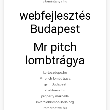
vitamintanya.hu
webfejlesztés
Budapest
Mr pitch
lombtrágya
kerteszdepo.hu
Mr pitch lombtrágya
gym Budapest
shefitness.hu
property marbella
inversioninmobiliaria.org
rothcreative.hu