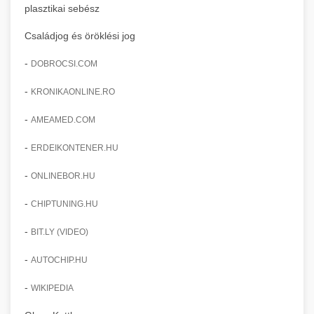
plasztikai sebész
Családjog és öröklési jog
-
DOBROCSI.COM
-
KRONIKAONLINE.RO
-
AMEAMED.COM
-
ERDEIKONTENER.HU
-
ONLINEBOR.HU
-
CHIPTUNING.HU
-
BIT.LY (VIDEO)
-
AUTOCHIP.HU
-
WIKIPEDIA