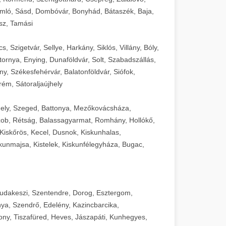
mló, Sásd, Dombóvár, Bonyhád, Bátaszék, Baja,
sz, Tamási
 Szigetvár, Sellye, Harkány, Siklós, Villány, Bóly,
ornya, Enying, Dunaföldvár, Solt, Szabadszállás,
, Székesfehérvár, Balatonföldvár, Siófok,
rém, Sátoraljaújhely
ely, Szeged, Battonya, Mezőkovácsháza,
ob, Rétság, Balassagyarmat, Romhány, Hollókő,
Kiskőrös, Kecel, Dusnok, Kiskunhalas,
unmajsa, Kistelek, Kiskunfélegyháza, Bugac,
Budakeszi, Szentendre, Dorog, Esztergom,
ya, Szendrő, Edelény, Kazincbarcika,
ny, Tiszafüred, Heves, Jászapáti, Kunhegyes,