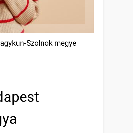
Nagykun-Szolnok megye
dapest
gya