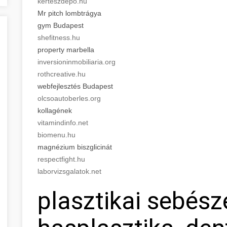
kerteszdepo.hu
Mr pitch lombtrágya
gym Budapest
shefitness.hu
property marbella
inversioninmobiliaria.org
rothcreative.hu
webfejlesztés Budapest
olcsoautoberles.org
kollagének
vitamindinfo.net
biomenu.hu
magnézium biszglicinát
respectfight.hu
laborvizsgalatok.net
plasztikai sebész