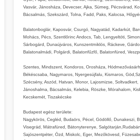
Vasvár, Jánosháza, Devecser, Ajka, Sümeg, Pécsvárad, Ko
Bácsalmás, Szekszárd, Tolna, Fadd, Paks, Kalocsa, Hőgyé
Balatonboglár, Kaposvár, Csurgó, Nagyatád, Kadarkút, Barcs,
Mohács, Pécs, Szentlőrinc Andocs, Tab, Lengyeltóti, Simont
Sárbogárd, Dunaújváros, Kunszentmiklós, Ráckeve, Gárdony
Balatonalmádi, Polgárdi, Balatonfűzfő, Balatonfüred, Veszp
Szentes, Mindszent, Kondoros, Orosháza, Hódmezővásárh
Békéscsaba, Nagymaros, Nyergesújfalu, Kismaros, Göd,Sz
Szécsény, Aszód, Hatvan, Monor, Lajosmizse, Soltvadkert, 
Jánoshalma, Bácsalmás, Kelebia, Röszke, Mórahalom, Kisk
Kecskemét, Tiszakécske
Budapest egész területe:
Nagykörös, Cegléd, Budaörs, Pécel, Gödöllő, Dunakeszi, 
Visegrád, Mátrafüred, Bátonyterenye, Salgótarján,Rudabán
Sajószentpéter, Ózd, Miskolc, Eger, Mezőkövesd, Füzesabo