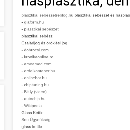
hasplasztika, den
plasztikai sebészet
reblog.hu
plasztikai sebészet és hasplasz
-
giaform.hu
-
plasztikai sebészet
plasztikai sebész
Családjog és öröklési jog
-
dobrocsi.com
-
kronikaonline.ro
-
ameamed.com
-
erdeikontener.hu
-
onlinebor.hu
-
chiptuning.hu
-
Bit.ly (video)
-
autochip.hu
-
Wikipedia
Glass Kettle
Seo Ügynökség
glass kettle