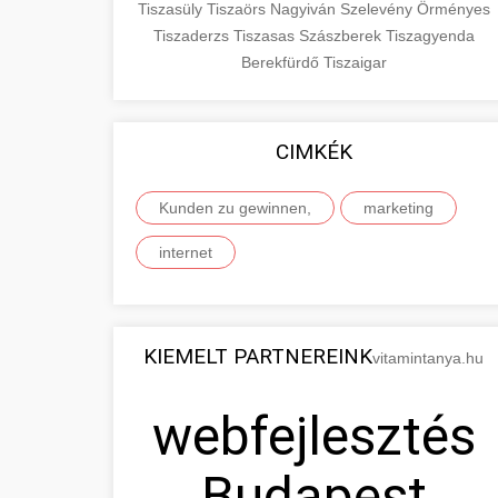
Tiszasüly
Tiszaörs
Nagyiván
Szelevény
Örményes
Tiszaderzs
Tiszasas
Szászberek
Tiszagyenda
Berekfürdő
Tiszaigar
CIMKÉK
Kunden zu gewinnen,
marketing
internet
KIEMELT PARTNEREINK
vitamintanya.hu
webfejlesztés
Budapest