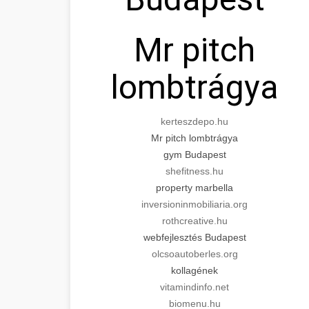
Mr pitch
lombtrágya
kerteszdepo.hu
Mr pitch lombtrágya
gym Budapest
shefitness.hu
property marbella
inversioninmobiliaria.org
rothcreative.hu
webfejlesztés Budapest
olcsoautoberles.org
kollagének
vitamindinfo.net
biomenu.hu