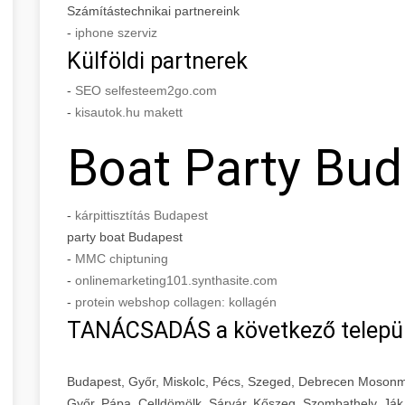
Számítástechnikai partnereink
-
iphone szerviz
Külföldi partnerek
-
SEO selfesteem2go.com
-
kisautok.hu makett
Boat Party Bu
-
kárpittisztítás Budapest
party boat Budapest
-
MMC chiptuning
-
onlinemarketing101.synthasite.com
-
protein webshop collagen: kollagén
TANÁCSADÁS a következő telepü
Budapest, Győr, Miskolc, Pécs, Szeged, Debrecen Mosonm
Győr, Pápa, Celldömölk, Sárvár, Kőszeg, Szombathely, Ják