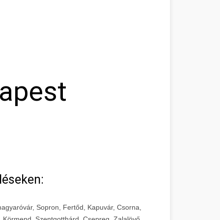
dapest
léseken:
agyaróvár, Sopron, Fertőd, Kapuvár, Csorna,
, Körmend, Szentgotthárd, Csepreg, Zalalövő,