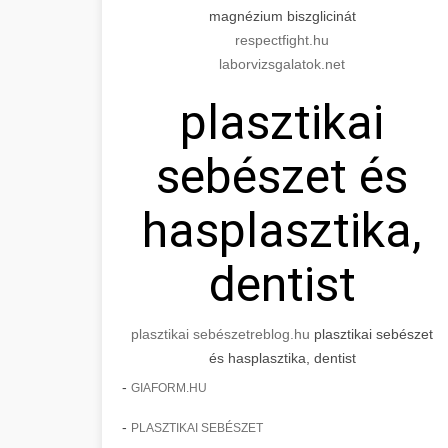
magnézium biszglicinát
respectfight.hu
laborvizsgalatok.net
plasztikai
sebészet és
hasplasztika,
dentist
plasztikai sebészet
reblog.hu
plasztikai sebészet
és hasplasztika, dentist
-
GIAFORM.HU
-
PLASZTIKAI SEBÉSZET