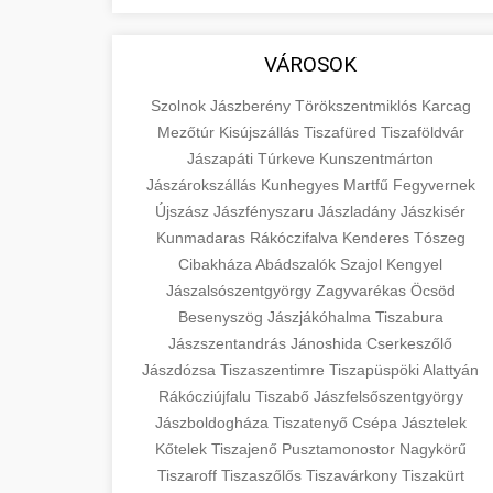
VÁROSOK
Szolnok
Jászberény
Törökszentmiklós
Karcag
Mezőtúr
Kisújszállás
Tiszafüred
Tiszaföldvár
Jászapáti
Túrkeve
Kunszentmárton
Jászárokszállás
Kunhegyes
Martfű
Fegyvernek
Újszász
Jászfényszaru
Jászladány
Jászkisér
Kunmadaras
Rákóczifalva
Kenderes
Tószeg
Cibakháza
Abádszalók
Szajol
Kengyel
Jászalsószentgyörgy
Zagyvarékas
Öcsöd
Besenyszög
Jászjákóhalma
Tiszabura
Jászszentandrás
Jánoshida
Cserkeszőlő
Jászdózsa
Tiszaszentimre
Tiszapüspöki
Alattyán
Rákócziújfalu
Tiszabő
Jászfelsőszentgyörgy
Jászboldogháza
Tiszatenyő
Csépa
Jásztelek
Kőtelek
Tiszajenő
Pusztamonostor
Nagykörű
Tiszaroff
Tiszaszőlős
Tiszavárkony
Tiszakürt