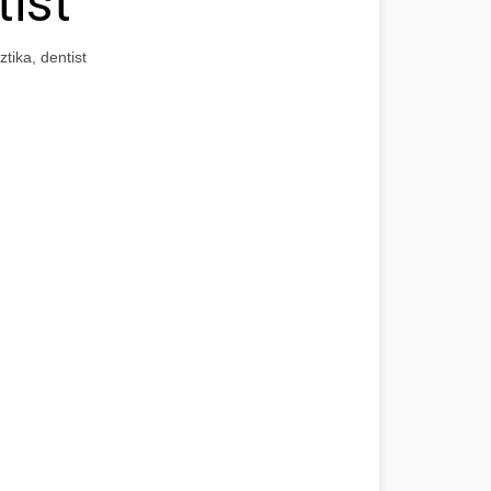
tist
tika, dentist