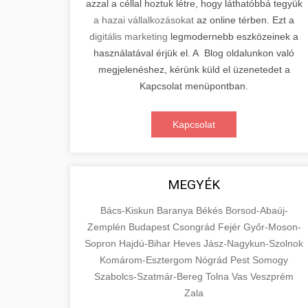
azzal a céllal hoztuk létre, hogy láthatóbbá tegyük
a hazai vállalkozásokat
az online térben. Ezt a
digitális marketing
legmodernebb eszközeinek a
használatával érjük el. A Blog oldalunkon való
megjelenéshez, kérünk küld el üzenetedet a
Kapcsolat menüpontban.
Kapcsolat
MEGYÉK
Bács-Kiskun
Baranya
Békés
Borsod-Abaúj-
Zemplén
Budapest
Csongrád
Fejér
Győr-Moson-
Sopron
Hajdú-Bihar
Heves
Jász-Nagykun-Szolnok
Komárom-Esztergom
Nógrád
Pest
Somogy
Szabolcs-Szatmár-Bereg
Tolna
Vas
Veszprém
Zala