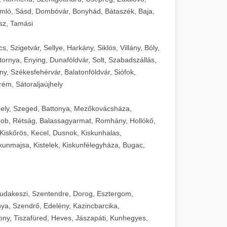
mló, Sásd, Dombóvár, Bonyhád, Bátaszék, Baja,
sz, Tamási
 Szigetvár, Sellye, Harkány, Siklós, Villány, Bóly,
ornya, Enying, Dunaföldvár, Solt, Szabadszállás,
, Székesfehérvár, Balatonföldvár, Siófok,
rém, Sátoraljaújhely
ely, Szeged, Battonya, Mezőkovácsháza,
ob, Rétság, Balassagyarmat, Romhány, Hollókő,
Kiskőrös, Kecel, Dusnok, Kiskunhalas,
unmajsa, Kistelek, Kiskunfélegyháza, Bugac,
Budakeszi, Szentendre, Dorog, Esztergom,
ya, Szendrő, Edelény, Kazincbarcika,
ny, Tiszafüred, Heves, Jászapáti, Kunhegyes,