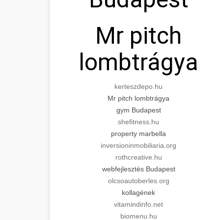
Mr pitch
lombtrágya
kerteszdepo.hu
Mr pitch lombtrágya
gym Budapest
shefitness.hu
property marbella
inversioninmobiliaria.org
rothcreative.hu
webfejlesztés Budapest
olcsoautoberles.org
kollagének
vitamindinfo.net
biomenu.hu