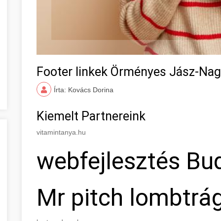
Footer linkek Örményes Jász-Na
Írta: Kovács Dorina
Kiemelt Partnereink
vitamintanya.hu
webfejlesztés Bu
Mr pitch lombtrá