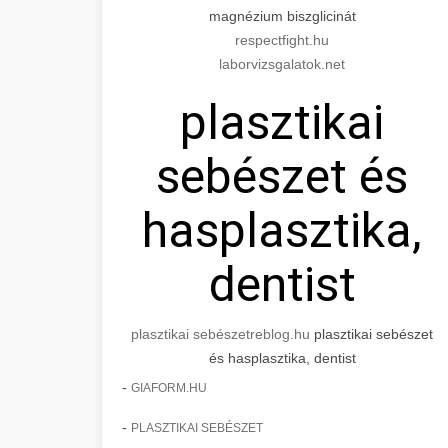
magnézium biszglicinát
respectfight.hu
laborvizsgalatok.net
plasztikai
sebészet és
hasplasztika,
dentist
plasztikai sebészet
reblog.hu
plasztikai sebészet
és hasplasztika, dentist
-
GIAFORM.HU
-
PLASZTIKAI SEBÉSZET