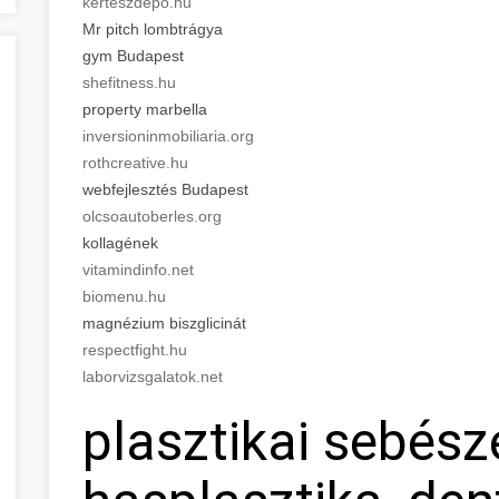
kerteszdepo.hu
Mr pitch lombtrágya
gym Budapest
shefitness.hu
property marbella
inversioninmobiliaria.org
rothcreative.hu
webfejlesztés Budapest
olcsoautoberles.org
kollagének
vitamindinfo.net
biomenu.hu
magnézium biszglicinát
respectfight.hu
laborvizsgalatok.net
plasztikai sebész