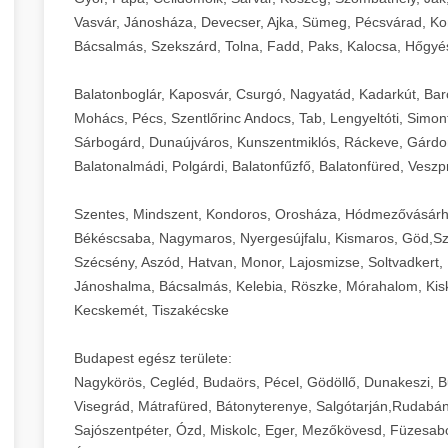
Vasvár, Jánosháza, Devecser, Ajka, Sümeg, Pécsvárad, Ko
Bácsalmás, Szekszárd, Tolna, Fadd, Paks, Kalocsa, Hőgyé
Balatonboglár, Kaposvár, Csurgó, Nagyatád, Kadarkút, Barcs,
Mohács, Pécs, Szentlőrinc Andocs, Tab, Lengyeltóti, Simont
Sárbogárd, Dunaújváros, Kunszentmiklós, Ráckeve, Gárdony
Balatonalmádi, Polgárdi, Balatonfűzfő, Balatonfüred, Veszp
Szentes, Mindszent, Kondoros, Orosháza, Hódmezővásárh
Békéscsaba, Nagymaros, Nyergesújfalu, Kismaros, Göd,Sz
Szécsény, Aszód, Hatvan, Monor, Lajosmizse, Soltvadkert, 
Jánoshalma, Bácsalmás, Kelebia, Röszke, Mórahalom, Kisk
Kecskemét, Tiszakécske
Budapest egész területe:
Nagykörös, Cegléd, Budaörs, Pécel, Gödöllő, Dunakeszi, 
Visegrád, Mátrafüred, Bátonyterenye, Salgótarján,Rudabán
Sajószentpéter, Ózd, Miskolc, Eger, Mezőkövesd, Füzesabo