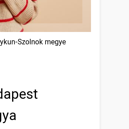
gykun-Szolnok megye
dapest
gya