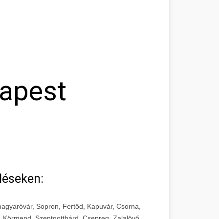
dapest
léseken:
agyaróvár, Sopron, Fertőd, Kapuvár, Csorna,
, Körmend, Szentgotthárd, Csepreg, Zalalövő,