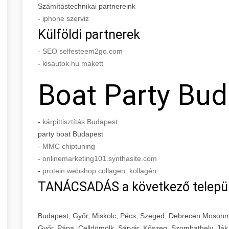
Számítástechnikai partnereink
-
iphone szerviz
Külföldi partnerek
-
SEO selfesteem2go.com
-
kisautok.hu makett
Boat Party Bu
-
kárpittisztítás Budapest
party boat Budapest
-
MMC chiptuning
-
onlinemarketing101.synthasite.com
-
protein webshop collagen: kollagén
TANÁCSADÁS a következő telepü
Budapest, Győr, Miskolc, Pécs, Szeged, Debrecen Mosonm
Győr, Pápa, Celldömölk, Sárvár, Kőszeg, Szombathely, Ják