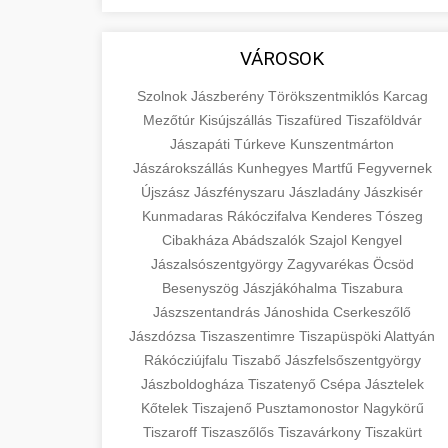
VÁROSOK
Szolnok
Jászberény
Törökszentmiklós
Karcag
Mezőtúr
Kisújszállás
Tiszafüred
Tiszaföldvár
Jászapáti
Túrkeve
Kunszentmárton
Jászárokszállás
Kunhegyes
Martfű
Fegyvernek
Újszász
Jászfényszaru
Jászladány
Jászkisér
Kunmadaras
Rákóczifalva
Kenderes
Tószeg
Cibakháza
Abádszalók
Szajol
Kengyel
Jászalsószentgyörgy
Zagyvarékas
Öcsöd
Besenyszög
Jászjákóhalma
Tiszabura
Jászszentandrás
Jánoshida
Cserkeszőlő
Jászdózsa
Tiszaszentimre
Tiszapüspöki
Alattyán
Rákócziújfalu
Tiszabő
Jászfelsőszentgyörgy
Jászboldogháza
Tiszatenyő
Csépa
Jásztelek
Kőtelek
Tiszajenő
Pusztamonostor
Nagykörű
Tiszaroff
Tiszaszőlős
Tiszavárkony
Tiszakürt