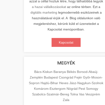
azzal a céllal hoztuk létre, hogy láthatóbbá tegyük
a hazai vállalkozásokat
az online térben. Ezt a
digitális marketing
legmodernebb eszközeinek a
használatával érjük el. A Blog oldalunkon való
megjelenéshez, kérünk küld el üzenetedet a
Kapcsolat menüpontban.
Kapcsolat
MEGYÉK
Bács-Kiskun
Baranya
Békés
Borsod-Abaúj-
Zemplén
Budapest
Csongrád
Fejér
Győr-Moson-
Sopron
Hajdú-Bihar
Heves
Jász-Nagykun-Szolnok
Komárom-Esztergom
Nógrád
Pest
Somogy
Szabolcs-Szatmár-Bereg
Tolna
Vas
Veszprém
Zala