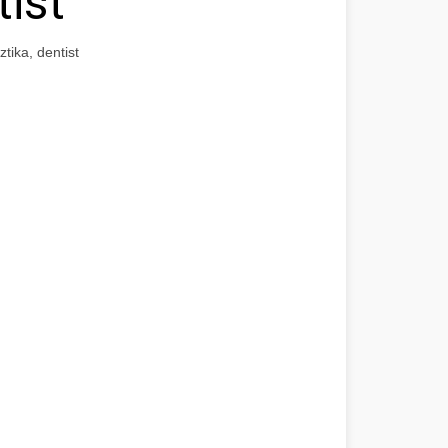
tist
tika, dentist