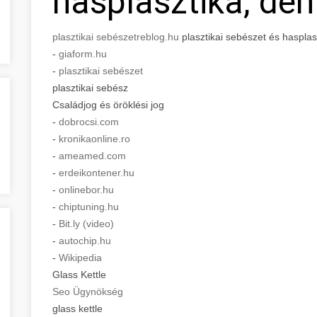
hasplasztika, den
plasztikai sebészet
reblog.hu
plasztikai sebészet és hasplasz
-
giaform.hu
-
plasztikai sebészet
plasztikai sebész
Családjog és öröklési jog
-
dobrocsi.com
-
kronikaonline.ro
-
ameamed.com
-
erdeikontener.hu
-
onlinebor.hu
-
chiptuning.hu
-
Bit.ly (video)
-
autochip.hu
-
Wikipedia
Glass Kettle
Seo Ügynökség
glass kettle