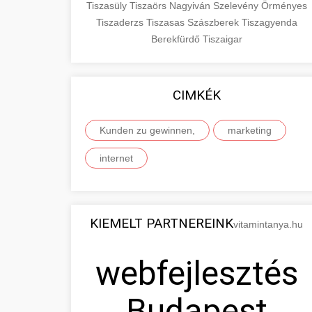
Tiszasüly
Tiszaörs
Nagyiván
Szelevény
Örményes
Tiszaderzs
Tiszasas
Szászberek
Tiszagyenda
Berekfürdő
Tiszaigar
CIMKÉK
Kunden zu gewinnen,
marketing
internet
KIEMELT PARTNEREINK
vitamintanya.hu
webfejlesztés
Budapest