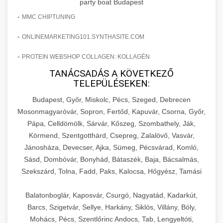
party boat Budapest
-
MMC CHIPTUNING
-
ONLINEMARKETING101.SYNTHASITE.COM
-
PROTEIN WEBSHOP COLLAGEN: KOLLAGÉN
TANÁCSADÁS A KÖVETKEZŐ
TELEPÜLÉSEKEN:
Budapest, Győr, Miskolc, Pécs, Szeged, Debrecen
Mosonmagyaróvár, Sopron, Fertőd, Kapuvár, Csorna, Győr,
Pápa, Celldömölk, Sárvár, Kőszeg, Szombathely, Ják,
Körmend, Szentgotthárd, Csepreg, Zalalövő, Vasvár,
Jánosháza, Devecser, Ajka, Sümeg, Pécsvárad, Komló,
Sásd, Dombóvár, Bonyhád, Bátaszék, Baja, Bácsalmás,
Szekszárd, Tolna, Fadd, Paks, Kalocsa, Hőgyész, Tamási
Balatonboglár, Kaposvár, Csurgó, Nagyatád, Kadarkút,
Barcs, Szigetvár, Sellye, Harkány, Siklós, Villány, Bóly,
Mohács, Pécs, Szentlőrinc Andocs, Tab, Lengyeltóti,