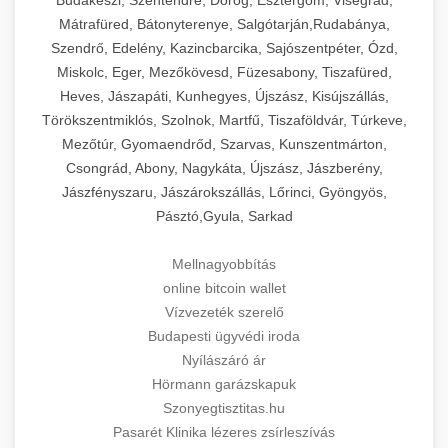
Mátrafüred, Bátonyterenye, Salgótarján,Rudabánya,
Szendrő, Edelény, Kazincbarcika, Sajószentpéter, Ózd,
Miskolc, Eger, Mezőkövesd, Füzesabony, Tiszafüred,
Heves, Jászapáti, Kunhegyes, Újszász, Kisújszállás,
Törökszentmiklós, Szolnok, Martfű, Tiszaföldvár, Túrkeve,
Mezőtúr, Gyomaendrőd, Szarvas, Kunszentmárton,
Csongrád, Abony, Nagykáta, Újszász, Jászberény,
Jászfényszaru, Jászárokszállás, Lőrinci, Gyöngyös,
Pásztó,Gyula, Sarkad
Mellnagyobbítás
online bitcoin wallet
Vízvezeték szerelő
Budapesti ügyvédi iroda
Nyílászáró ár
Hörmann garázskapuk
Szonyegtisztitas.hu
Pasarét Klinika lézeres zsírleszívás