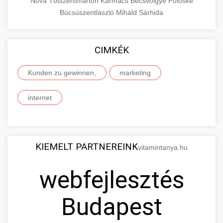
Nova
Tótszentmárton
Karmacs
Becsvölgye
Pölöske
Búcsúszentlászló
Miháld
Sárhida
CIMKÉK
Kunden zu gewinnen,
marketing
internet
KIEMELT PARTNEREINK
vitamintanya.hu
webfejlesztés
Budapest