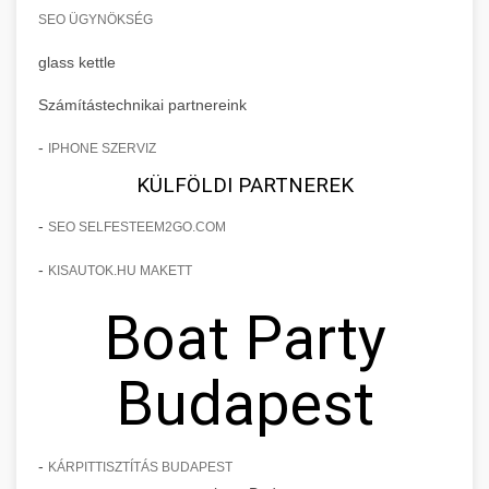
SEO ÜGYNÖKSÉG
glass kettle
Számítástechnikai partnereink
-
IPHONE SZERVIZ
KÜLFÖLDI PARTNEREK
-
SEO SELFESTEEM2GO.COM
-
KISAUTOK.HU MAKETT
Boat Party
Budapest
-
KÁRPITTISZTÍTÁS BUDAPEST