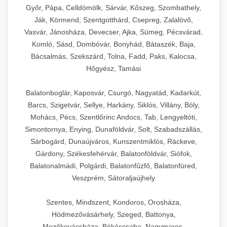
Győr, Pápa, Celldömölk, Sárvár, Kőszeg, Szombathely,
Ják, Körmend, Szentgotthárd, Csepreg, Zalalövő,
Vasvár, Jánosháza, Devecser, Ajka, Sümeg, Pécsvárad,
Komló, Sásd, Dombóvár, Bonyhád, Bátaszék, Baja,
Bácsalmás, Szekszárd, Tolna, Fadd, Paks, Kalocsa,
Hőgyész, Tamási
Balatonboglár, Kaposvár, Csurgó, Nagyatád, Kadarkút,
Barcs, Szigetvár, Sellye, Harkány, Siklós, Villány, Bóly,
Mohács, Pécs, Szentlőrinc Andocs, Tab, Lengyeltóti,
Simontornya, Enying, Dunaföldvár, Solt, Szabadszállás,
Sárbogárd, Dunaújváros, Kunszentmiklós, Ráckeve,
Gárdony, Székesfehérvár, Balatonföldvár, Siófok,
Balatonalmádi, Polgárdi, Balatonfűzfő, Balatonfüred,
Veszprém, Sátoraljaújhely
Szentes, Mindszent, Kondoros, Orosháza,
Hódmezővásárhely, Szeged, Battonya,
Mezőkovácsháza, Békéscsaba, Nagymaros,