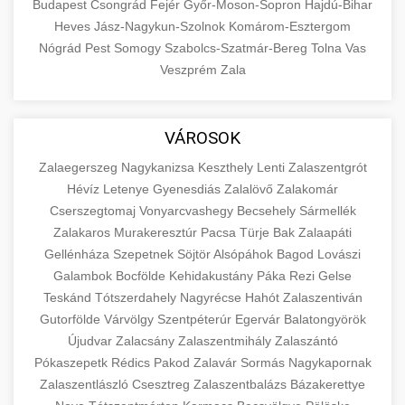
Budapest
Csongrád
Fejér
Győr-Moson-Sopron
Hajdú-Bihar
Heves
Jász-Nagykun-Szolnok
Komárom-Esztergom
Nógrád
Pest
Somogy
Szabolcs-Szatmár-Bereg
Tolna
Vas
Veszprém
Zala
VÁROSOK
Zalaegerszeg
Nagykanizsa
Keszthely
Lenti
Zalaszentgrót
Hévíz
Letenye
Gyenesdiás
Zalalövő
Zalakomár
Cserszegtomaj
Vonyarcvashegy
Becsehely
Sármellék
Zalakaros
Murakeresztúr
Pacsa
Türje
Bak
Zalaapáti
Gellénháza
Szepetnek
Söjtör
Alsópáhok
Bagod
Lovászi
Galambok
Bocfölde
Kehidakustány
Páka
Rezi
Gelse
Teskánd
Tótszerdahely
Nagyrécse
Hahót
Zalaszentiván
Gutorfölde
Várvölgy
Szentpéterúr
Egervár
Balatongyörök
Újudvar
Zalacsány
Zalaszentmihály
Zalaszántó
Pókaszepetk
Rédics
Pakod
Zalavár
Sormás
Nagykapornak
Zalaszentlászló
Csesztreg
Zalaszentbalázs
Bázakerettye