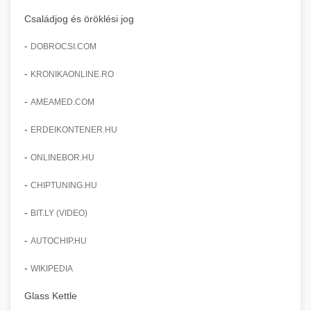
Családjog és öröklési jog
-
DOBROCSI.COM
-
KRONIKAONLINE.RO
-
AMEAMED.COM
-
ERDEIKONTENER.HU
-
ONLINEBOR.HU
-
CHIPTUNING.HU
-
BIT.LY (VIDEO)
-
AUTOCHIP.HU
-
WIKIPEDIA
Glass Kettle