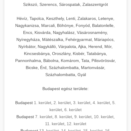
Szikszó, Szerencs, Sárospatak, Zalaszentgrót
Hévíz, Tapolca, Keszthely, Lenti, Zalakaros, Letenye,
Nagykanizsa, Marcali, Böhönye, Fonyód, Balatonlelle,
Encs, Kisvárda, Nagyhalász, Vásárosnamény,
Nyíregyháza, Mátészalka, Fehérgyarmat, Máriapócs,
Nyírbátor, Nagykálló, Várpalota, Ajka, Herend, Mór,
Kincsesbánya, Oroszlány, Kisbér, Tatabánya,
Pannonhalma, Bábolna, Komárom, Tata, Pilisvörösvár,
Bicske, Érd, Százhalombatta, Martonvásár,
Százhalombatta, Gyál
Budapest egész területe:
Budapest
1. kerület
,
2. kerület
,
3. kerület
,
4. kerület
,
5.
kerület
,
6. kerület
Budapest
7. kerület
,
8. kerület
,
9. kerület
,
10. kerület
,
11. kerület
,
12. kerület
Budapest
13. kerület
,
14. kerület
,
15. kerület
,
16.