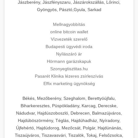
Jászberény, Jászfényszaru, Jászárokszállás, Lőrinci,
Gyöngyös, Pásztó,Gyula, Sarkad
Mellnagyobbítás
online bitcoin wallet
Vízvezeték szerelő
Budapesti ügyvédi iroda
Nyílászáró ár
Hörmann garázskapuk
Szonyegtisztitas.hu
Pasarét Klinika lézeres zsírleszívás
Effix marketing ügynökség
Békés, Mezőberény, Szeghalom, Berettyóújfalu,
Biharkeresztes, Püspökladány, Karcag, Derecske,
Nádudvar, Hajdúszoboszló, Debrecen, Balmazújváros,
Hajdúböszörmény, Téglás, Hajdúhadház, Nyíradony,
Újfehértó, Hajdúdorog, Mezőcsát, Polgár, Hajdúnánás,
Tiszaújváros, Tiszavasvári, Tiszalök, Tokaj, Felsőzsolca,