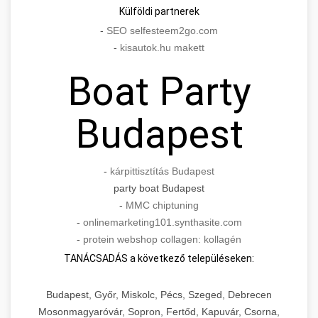
Külföldi partnerek
-
SEO selfesteem2go.com
-
kisautok.hu makett
Boat Party
Budapest
-
kárpittisztítás Budapest
party boat Budapest
-
MMC chiptuning
-
onlinemarketing101.synthasite.com
-
protein webshop collagen: kollagén
TANÁCSADÁS a következő településeken:
Budapest, Győr, Miskolc, Pécs, Szeged, Debrecen
Mosonmagyaróvár, Sopron, Fertőd, Kapuvár, Csorna,