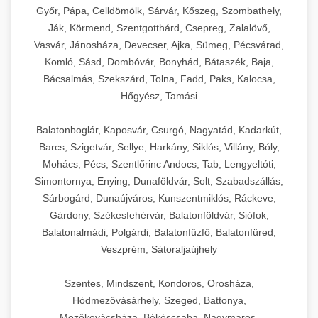
Győr, Pápa, Celldömölk, Sárvár, Kőszeg, Szombathely,
Ják, Körmend, Szentgotthárd, Csepreg, Zalalövő,
Vasvár, Jánosháza, Devecser, Ajka, Sümeg, Pécsvárad,
Komló, Sásd, Dombóvár, Bonyhád, Bátaszék, Baja,
Bácsalmás, Szekszárd, Tolna, Fadd, Paks, Kalocsa,
Hőgyész, Tamási
Balatonboglár, Kaposvár, Csurgó, Nagyatád, Kadarkút,
Barcs, Szigetvár, Sellye, Harkány, Siklós, Villány, Bóly,
Mohács, Pécs, Szentlőrinc Andocs, Tab, Lengyeltóti,
Simontornya, Enying, Dunaföldvár, Solt, Szabadszállás,
Sárbogárd, Dunaújváros, Kunszentmiklós, Ráckeve,
Gárdony, Székesfehérvár, Balatonföldvár, Siófok,
Balatonalmádi, Polgárdi, Balatonfűzfő, Balatonfüred,
Veszprém, Sátoraljaújhely
Szentes, Mindszent, Kondoros, Orosháza,
Hódmezővásárhely, Szeged, Battonya,
Mezőkovácsháza, Békéscsaba, Nagymaros,