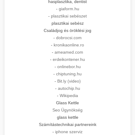
hasplasztika, dentist
-
giaform.hu
-
plasztikai sebészet
plasztikai sebész
Családjog és öröklési jog
-
dobrocsi.com
-
kronikaonline.ro
-
ameamed.com
-
erdeikontener.hu
-
onlinebor.hu
-
chiptuning.hu
-
Bit.ly (video)
-
autochip.hu
-
Wikipedia
Glass Kettle
Seo Ügynökség
glass kettle
Számítástechnikai partnereink
-
iphone szerviz