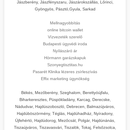
Jászberény, Jászfényszaru, Jászárokszállás, Lőrinci,
Gyöngyös, Pásztó,Gyula, Sarkad
Mellnagyobbítás
online bitcoin wallet
Vízvezeték szerelő
Budapesti ügyvédi iroda
Nyílászáró ár
Hörmann garázskapuk
Szonyegtisztitas.hu
Pasarét Klinika lézeres zsírleszívás
Effix marketing ügynökség
Békés, Mezőberény, Szeghalom, Berettyóújfalu,
Biharkeresztes, Püspökladány, Karcag, Derecske,
Nádudvar, Hajdúszoboszló, Debrecen, Balmazújváros,
Hajdúböszörmény, Téglás, Hajdúhadház, Nyíradony,
Újfehértó, Hajdúdorog, Mezőcsát, Polgár, Hajdúnánás,
Tiszaújváros, Tiszavasvári, Tiszalök, Tokaj, Felsőzsolca,