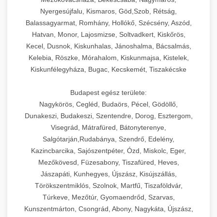
Nyergesújfalu, Kismaros, Göd,Szob, Rétság,
Balassagyarmat, Romhány, Hollókő, Szécsény, Aszód,
Hatvan, Monor, Lajosmizse, Soltvadkert, Kiskőrös,
Kecel, Dusnok, Kiskunhalas, Jánoshalma, Bácsalmás,
Kelebia, Röszke, Mórahalom, Kiskunmajsa, Kistelek,
Kiskunfélegyháza, Bugac, Kecskemét, Tiszakécske
Budapest egész területe:
Nagykörös, Cegléd, Budaörs, Pécel, Gödöllő,
Dunakeszi, Budakeszi, Szentendre, Dorog, Esztergom,
Visegrád, Mátrafüred, Bátonyterenye,
Salgótarján,Rudabánya, Szendrő, Edelény,
Kazincbarcika, Sajószentpéter, Ózd, Miskolc, Eger,
Mezőkövesd, Füzesabony, Tiszafüred, Heves,
Jászapáti, Kunhegyes, Újszász, Kisújszállás,
Törökszentmiklós, Szolnok, Martfű, Tiszaföldvár,
Túrkeve, Mezőtúr, Gyomaendrőd, Szarvas,
Kunszentmárton, Csongrád, Abony, Nagykáta, Újszász,