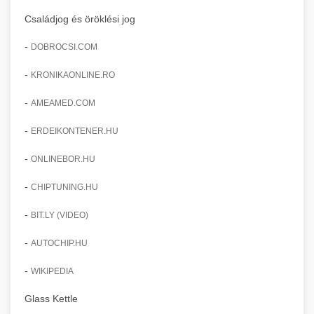
Családjog és öröklési jog
-
DOBROCSI.COM
-
KRONIKAONLINE.RO
-
AMEAMED.COM
-
ERDEIKONTENER.HU
-
ONLINEBOR.HU
-
CHIPTUNING.HU
-
BIT.LY (VIDEO)
-
AUTOCHIP.HU
-
WIKIPEDIA
Glass Kettle