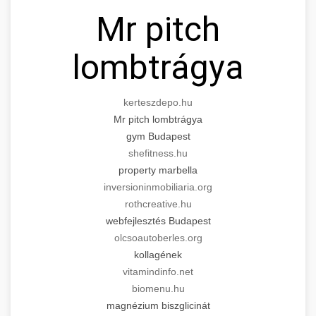
Mr pitch
lombtrágya
kerteszdepo.hu
Mr pitch lombtrágya
gym Budapest
shefitness.hu
property marbella
inversioninmobiliaria.org
rothcreative.hu
webfejlesztés Budapest
olcsoautoberles.org
kollagének
vitamindinfo.net
biomenu.hu
magnézium biszglicinát