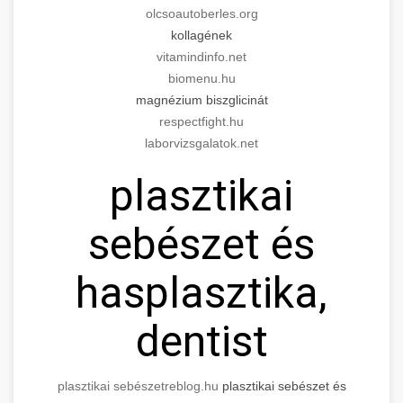
olcsoautoberles.org
kollagének
vitamindinfo.net
biomenu.hu
magnézium biszglicinát
respectfight.hu
laborvizsgalatok.net
plasztikai
sebészet és
hasplasztika,
dentist
plasztikai sebészet
reblog.hu
plasztikai sebészet és