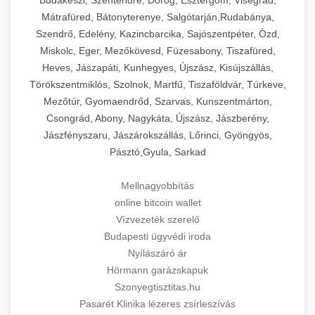
Mátrafüred, Bátonyterenye, Salgótarján,Rudabánya,
Szendrő, Edelény, Kazincbarcika, Sajószentpéter, Ózd,
Miskolc, Eger, Mezőkövesd, Füzesabony, Tiszafüred,
Heves, Jászapáti, Kunhegyes, Újszász, Kisújszállás,
Törökszentmiklós, Szolnok, Martfű, Tiszaföldvár, Túrkeve,
Mezőtúr, Gyomaendrőd, Szarvas, Kunszentmárton,
Csongrád, Abony, Nagykáta, Újszász, Jászberény,
Jászfényszaru, Jászárokszállás, Lőrinci, Gyöngyös,
Pásztó,Gyula, Sarkad
Mellnagyobbítás
online bitcoin wallet
Vízvezeték szerelő
Budapesti ügyvédi iroda
Nyílászáró ár
Hörmann garázskapuk
Szonyegtisztitas.hu
Pasarét Klinika lézeres zsírleszívás