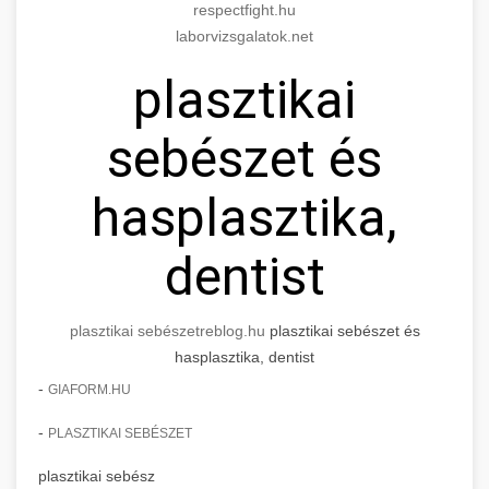
respectfight.hu
laborvizsgalatok.net
plasztikai
sebészet és
hasplasztika,
dentist
plasztikai sebészet
reblog.hu
plasztikai sebészet és
hasplasztika, dentist
-
GIAFORM.HU
-
PLASZTIKAI SEBÉSZET
plasztikai sebész