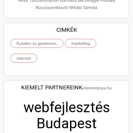
Nova
Tótszentmárton
Karmacs
Becsvölgye
Pölöske
Búcsúszentlászló
Miháld
Sárhida
CIMKÉK
Kunden zu gewinnen,
marketing
internet
KIEMELT PARTNEREINK
vitamintanya.hu
webfejlesztés
Budapest