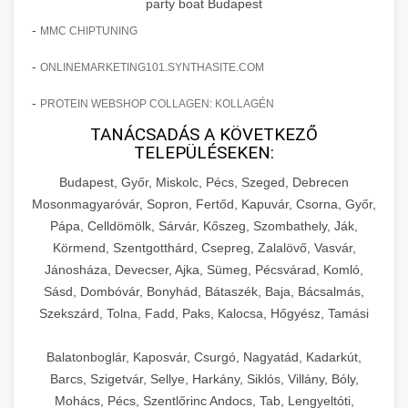
party boat Budapest
-
MMC CHIPTUNING
-
ONLINEMARKETING101.SYNTHASITE.COM
-
PROTEIN WEBSHOP COLLAGEN: KOLLAGÉN
TANÁCSADÁS A KÖVETKEZŐ
TELEPÜLÉSEKEN:
Budapest, Győr, Miskolc, Pécs, Szeged, Debrecen
Mosonmagyaróvár, Sopron, Fertőd, Kapuvár, Csorna, Győr,
Pápa, Celldömölk, Sárvár, Kőszeg, Szombathely, Ják,
Körmend, Szentgotthárd, Csepreg, Zalalövő, Vasvár,
Jánosháza, Devecser, Ajka, Sümeg, Pécsvárad, Komló,
Sásd, Dombóvár, Bonyhád, Bátaszék, Baja, Bácsalmás,
Szekszárd, Tolna, Fadd, Paks, Kalocsa, Hőgyész, Tamási
Balatonboglár, Kaposvár, Csurgó, Nagyatád, Kadarkút,
Barcs, Szigetvár, Sellye, Harkány, Siklós, Villány, Bóly,
Mohács, Pécs, Szentlőrinc Andocs, Tab, Lengyeltóti,