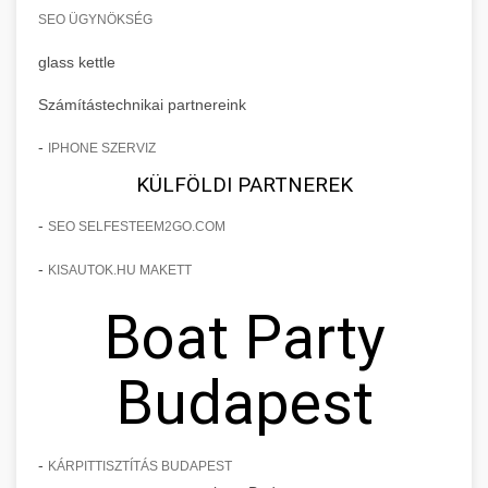
SEO ÜGYNÖKSÉG
glass kettle
Számítástechnikai partnereink
-
IPHONE SZERVIZ
KÜLFÖLDI PARTNEREK
-
SEO SELFESTEEM2GO.COM
-
KISAUTOK.HU MAKETT
Boat Party
Budapest
-
KÁRPITTISZTÍTÁS BUDAPEST