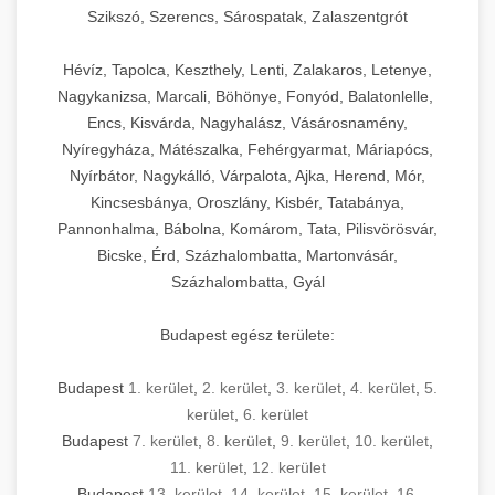
Szikszó, Szerencs, Sárospatak, Zalaszentgrót
Hévíz, Tapolca, Keszthely, Lenti, Zalakaros, Letenye,
Nagykanizsa, Marcali, Böhönye, Fonyód, Balatonlelle,
Encs, Kisvárda, Nagyhalász, Vásárosnamény,
Nyíregyháza, Mátészalka, Fehérgyarmat, Máriapócs,
Nyírbátor, Nagykálló, Várpalota, Ajka, Herend, Mór,
Kincsesbánya, Oroszlány, Kisbér, Tatabánya,
Pannonhalma, Bábolna, Komárom, Tata, Pilisvörösvár,
Bicske, Érd, Százhalombatta, Martonvásár,
Százhalombatta, Gyál
Budapest egész területe:
Budapest
1. kerület
,
2. kerület
,
3. kerület
,
4. kerület
,
5.
kerület
,
6. kerület
Budapest
7. kerület
,
8. kerület
,
9. kerület
,
10. kerület
,
11. kerület
,
12. kerület
Budapest
13. kerület
,
14. kerület
,
15. kerület
,
16.