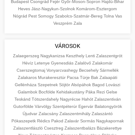
Budapest
Csongrád
Fejér
Győr-Moson-Sopron
Hajdú-Bihar
Heves
Jász-Nagykun-Szolnok
Komárom-Esztergom
Nógrád
Pest
Somogy
Szabolcs-Szatmár-Bereg
Tolna
Vas
Veszprém
Zala
VÁROSOK
Zalaegerszeg
Nagykanizsa
Keszthely
Lenti
Zalaszentgrót
Hévíz
Letenye
Gyenesdiás
Zalalövő
Zalakomár
Cserszegtomaj
Vonyarcvashegy
Becsehely
Sármellék
Zalakaros
Murakeresztúr
Pacsa
Türje
Bak
Zalaapáti
Gellénháza
Szepetnek
Söjtör
Alsópáhok
Bagod
Lovászi
Galambok
Bocfölde
Kehidakustány
Páka
Rezi
Gelse
Teskánd
Tótszerdahely
Nagyrécse
Hahót
Zalaszentiván
Gutorfölde
Várvölgy
Szentpéterúr
Egervár
Balatongyörök
Újudvar
Zalacsány
Zalaszentmihály
Zalaszántó
Pókaszepetk
Rédics
Pakod
Zalavár
Sormás
Nagykapornak
Zalaszentlászló
Csesztreg
Zalaszentbalázs
Bázakerettye