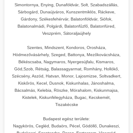
Simontornya, Enying, Dunaföldvár, Solt, Szabadszállás,
Sárbogárd, Dunaújváros, Kunszentmiklós, Ráckeve,
Gárdony, Székesfehérvár, Balatonföldvár, Siófok,
Balatonalmádi, Polgárdi, Balatonfűzfő, Balatonfüred,
Veszprém, Sátoraljaújhely
Szentes, Mindszent, Kondoros, Orosháza,
Hódmezővásárhely, Szeged, Battonya, Mezőkovácsháza,
Békéscsaba, Nagymaros, Nyergesújfalu, Kismaros,
Göd,Szob, Rétság, Balassagyarmat, Romhány, Hollókő,
Szécsény, Aszód, Hatvan, Monor, Lajosmizse, Soltvadkert,
Kiskőrös, Kecel, Dusnok, Kiskunhalas, Jánoshalma,
Bácsalmás, Kelebia, Röszke, Mórahalom, Kiskunmajsa,
Kistelek, Kiskunfélegyháza, Bugac, Kecskemét,
Tiszakécske
Budapest egész területe:
Nagykörös, Cegléd, Budaörs, Pécel, Gödöllő, Dunakeszi,
Budakeszi, Szentendre, Dorog, Esztergom, Visegrád,