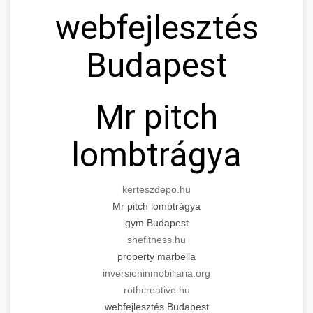
webfejlesztés
Budapest
Mr pitch
lombtrágya
kerteszdepo.hu
Mr pitch lombtrágya
gym Budapest
shefitness.hu
property marbella
inversioninmobiliaria.org
rothcreative.hu
webfejlesztés Budapest