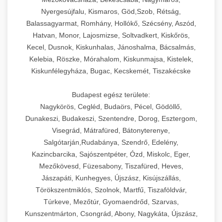
Nyergesújfalu, Kismaros, Göd,Szob, Rétság,
Balassagyarmat, Romhány, Hollókő, Szécsény, Aszód,
Hatvan, Monor, Lajosmizse, Soltvadkert, Kiskőrös,
Kecel, Dusnok, Kiskunhalas, Jánoshalma, Bácsalmás,
Kelebia, Röszke, Mórahalom, Kiskunmajsa, Kistelek,
Kiskunfélegyháza, Bugac, Kecskemét, Tiszakécske
Budapest egész területe:
Nagykörös, Cegléd, Budaörs, Pécel, Gödöllő,
Dunakeszi, Budakeszi, Szentendre, Dorog, Esztergom,
Visegrád, Mátrafüred, Bátonyterenye,
Salgótarján,Rudabánya, Szendrő, Edelény,
Kazincbarcika, Sajószentpéter, Ózd, Miskolc, Eger,
Mezőkövesd, Füzesabony, Tiszafüred, Heves,
Jászapáti, Kunhegyes, Újszász, Kisújszállás,
Törökszentmiklós, Szolnok, Martfű, Tiszaföldvár,
Túrkeve, Mezőtúr, Gyomaendrőd, Szarvas,
Kunszentmárton, Csongrád, Abony, Nagykáta, Újszász,