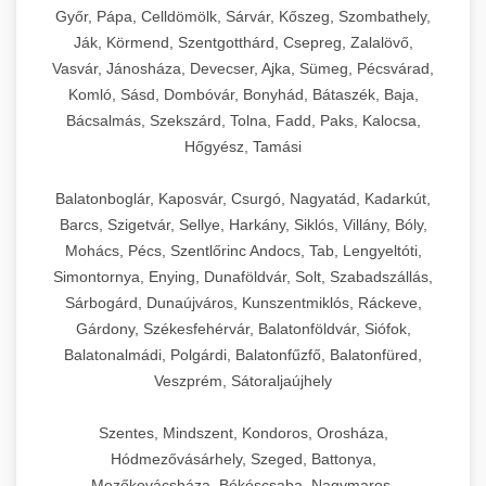
Győr, Pápa, Celldömölk, Sárvár, Kőszeg, Szombathely,
Ják, Körmend, Szentgotthárd, Csepreg, Zalalövő,
Vasvár, Jánosháza, Devecser, Ajka, Sümeg, Pécsvárad,
Komló, Sásd, Dombóvár, Bonyhád, Bátaszék, Baja,
Bácsalmás, Szekszárd, Tolna, Fadd, Paks, Kalocsa,
Hőgyész, Tamási
Balatonboglár, Kaposvár, Csurgó, Nagyatád, Kadarkút,
Barcs, Szigetvár, Sellye, Harkány, Siklós, Villány, Bóly,
Mohács, Pécs, Szentlőrinc Andocs, Tab, Lengyeltóti,
Simontornya, Enying, Dunaföldvár, Solt, Szabadszállás,
Sárbogárd, Dunaújváros, Kunszentmiklós, Ráckeve,
Gárdony, Székesfehérvár, Balatonföldvár, Siófok,
Balatonalmádi, Polgárdi, Balatonfűzfő, Balatonfüred,
Veszprém, Sátoraljaújhely
Szentes, Mindszent, Kondoros, Orosháza,
Hódmezővásárhely, Szeged, Battonya,
Mezőkovácsháza, Békéscsaba, Nagymaros,