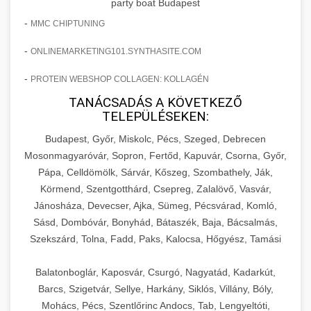
party boat Budapest
-
MMC CHIPTUNING
-
ONLINEMARKETING101.SYNTHASITE.COM
-
PROTEIN WEBSHOP COLLAGEN: KOLLAGÉN
TANÁCSADÁS A KÖVETKEZŐ
TELEPÜLÉSEKEN:
Budapest, Győr, Miskolc, Pécs, Szeged, Debrecen
Mosonmagyaróvár, Sopron, Fertőd, Kapuvár, Csorna, Győr,
Pápa, Celldömölk, Sárvár, Kőszeg, Szombathely, Ják,
Körmend, Szentgotthárd, Csepreg, Zalalövő, Vasvár,
Jánosháza, Devecser, Ajka, Sümeg, Pécsvárad, Komló,
Sásd, Dombóvár, Bonyhád, Bátaszék, Baja, Bácsalmás,
Szekszárd, Tolna, Fadd, Paks, Kalocsa, Hőgyész, Tamási
Balatonboglár, Kaposvár, Csurgó, Nagyatád, Kadarkút,
Barcs, Szigetvár, Sellye, Harkány, Siklós, Villány, Bóly,
Mohács, Pécs, Szentlőrinc Andocs, Tab, Lengyeltóti,