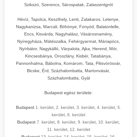
Szikszó, Szerencs, Sárospatak, Zalaszentgrót
Hévíz, Tapolca, Keszthely, Lenti, Zalakaros, Letenye,
Nagykanizsa, Marcali, Böhönye, Fonyód, Balatonlelle,
Encs, Kisvárda, Nagyhalász, Vásárosnamény,
Nyíregyháza, Mátészalka, Fehérgyarmat, Máriapócs,
Nyírbátor, Nagykálló, Várpalota, Ajka, Herend, Mór,
Kincsesbánya, Oroszlány, Kisbér, Tatabánya,
Pannonhalma, Bábolna, Komárom, Tata, Pilisvörösvár,
Bicske, Érd, Százhalombatta, Martonvásár,
Százhalombatta, Gyál
Budapest egész területe:
Budapest
1. kerület
,
2. kerület
,
3. kerület
,
4. kerület
,
5.
kerület
,
6. kerület
Budapest
7. kerület
,
8. kerület
,
9. kerület
,
10. kerület
,
11. kerület
,
12. kerület
Budapest
13. kerület
,
14. kerület
,
15. kerület
,
16.