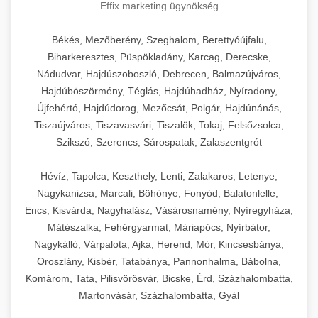
Effix marketing ügynökség
Békés, Mezőberény, Szeghalom, Berettyóújfalu,
Biharkeresztes, Püspökladány, Karcag, Derecske,
Nádudvar, Hajdúszoboszló, Debrecen, Balmazújváros,
Hajdúböszörmény, Téglás, Hajdúhadház, Nyíradony,
Újfehértó, Hajdúdorog, Mezőcsát, Polgár, Hajdúnánás,
Tiszaújváros, Tiszavasvári, Tiszalök, Tokaj, Felsőzsolca,
Szikszó, Szerencs, Sárospatak, Zalaszentgrót
Hévíz, Tapolca, Keszthely, Lenti, Zalakaros, Letenye,
Nagykanizsa, Marcali, Böhönye, Fonyód, Balatonlelle,
Encs, Kisvárda, Nagyhalász, Vásárosnamény, Nyíregyháza,
Mátészalka, Fehérgyarmat, Máriapócs, Nyírbátor,
Nagykálló, Várpalota, Ajka, Herend, Mór, Kincsesbánya,
Oroszlány, Kisbér, Tatabánya, Pannonhalma, Bábolna,
Komárom, Tata, Pilisvörösvár, Bicske, Érd, Százhalombatta,
Martonvásár, Százhalombatta, Gyál