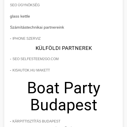
SEO ÜGYNÖKSÉG
glass kettle
Számítástechnikai partnereink
-
IPHONE SZERVIZ
KÜLFÖLDI PARTNEREK
-
SEO SELFESTEEM2GO.COM
-
KISAUTOK.HU MAKETT
Boat Party
Budapest
-
KÁRPITTISZTÍTÁS BUDAPEST