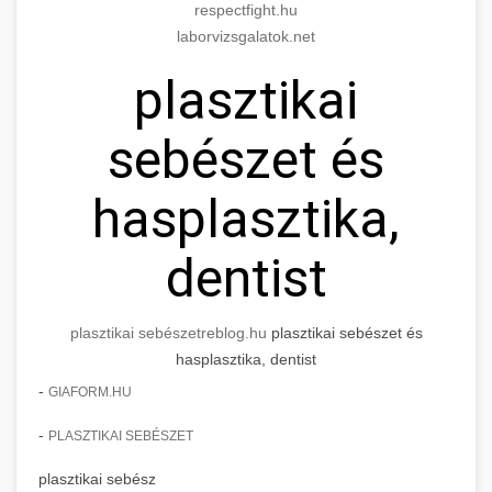
respectfight.hu
laborvizsgalatok.net
plasztikai
sebészet és
hasplasztika,
dentist
plasztikai sebészet
reblog.hu
plasztikai sebészet és
hasplasztika, dentist
-
GIAFORM.HU
-
PLASZTIKAI SEBÉSZET
plasztikai sebész