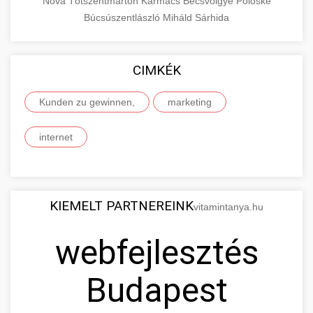
Nova
Tótszentmárton
Karmacs
Becsvölgye
Pölöske
Búcsúszentlászló
Miháld
Sárhida
CIMKÉK
Kunden zu gewinnen,
marketing
internet
KIEMELT PARTNEREINK
vitamintanya.hu
webfejlesztés
Budapest