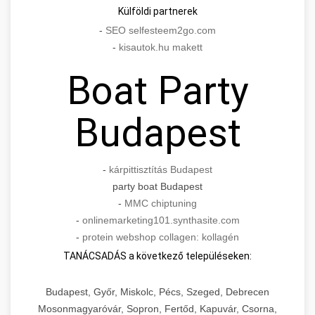
Külföldi partnerek
-
SEO selfesteem2go.com
-
kisautok.hu makett
Boat Party
Budapest
-
kárpittisztítás Budapest
party boat Budapest
-
MMC chiptuning
-
onlinemarketing101.synthasite.com
-
protein webshop collagen: kollagén
TANÁCSADÁS a következő településeken:
Budapest, Győr, Miskolc, Pécs, Szeged, Debrecen
Mosonmagyaróvár, Sopron, Fertőd, Kapuvár, Csorna,