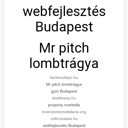
webfejlesztés
Budapest
Mr pitch
lombtrágya
kerteszdepo.hu
Mr pitch lombtrágya
gym Budapest
shefitness.hu
property marbella
inversioninmobiliaria.org
rothcreative.hu
webfejlesztés Budapest