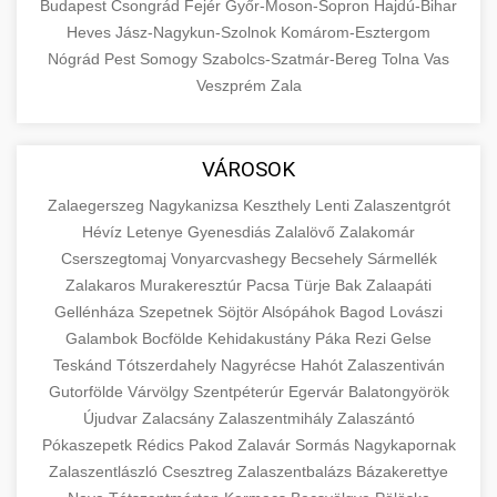
Budapest
Csongrád
Fejér
Győr-Moson-Sopron
Hajdú-Bihar
Heves
Jász-Nagykun-Szolnok
Komárom-Esztergom
Nógrád
Pest
Somogy
Szabolcs-Szatmár-Bereg
Tolna
Vas
Veszprém
Zala
VÁROSOK
Zalaegerszeg
Nagykanizsa
Keszthely
Lenti
Zalaszentgrót
Hévíz
Letenye
Gyenesdiás
Zalalövő
Zalakomár
Cserszegtomaj
Vonyarcvashegy
Becsehely
Sármellék
Zalakaros
Murakeresztúr
Pacsa
Türje
Bak
Zalaapáti
Gellénháza
Szepetnek
Söjtör
Alsópáhok
Bagod
Lovászi
Galambok
Bocfölde
Kehidakustány
Páka
Rezi
Gelse
Teskánd
Tótszerdahely
Nagyrécse
Hahót
Zalaszentiván
Gutorfölde
Várvölgy
Szentpéterúr
Egervár
Balatongyörök
Újudvar
Zalacsány
Zalaszentmihály
Zalaszántó
Pókaszepetk
Rédics
Pakod
Zalavár
Sormás
Nagykapornak
Zalaszentlászló
Csesztreg
Zalaszentbalázs
Bázakerettye