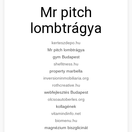
Mr pitch
lombtrágya
kerteszdepo.hu
Mr pitch lombtrágya
gym Budapest
shefitness.hu
property marbella
inversioninmobiliaria.org
rothcreative.hu
webfejlesztés Budapest
olcsoautoberles.org
kollagének
vitamindinfo.net
biomenu.hu
magnézium biszglicinát