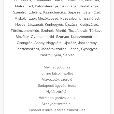
Mátrafüred, Bátonyterenye, Salgótarján,Rudabánya,
Szendrő, Edelény, Kazincbarcika, Sajószentpéter, Ózd,
Miskolc, Eger, Mezőkövesd, Füzesabony, Tiszafüred,
Heves, Jászapáti, Kunhegyes, Újszász, Kisújszállás,
Törökszentmiklós, Szolnok, Martfű, Tiszaföldvár, Túrkeve,
Mezőtúr, Gyomaendrőd, Szarvas, Kunszentmárton,
Csongrád, Abony, Nagykáta, Újszász, Jászberény,
Jászfényszaru, Jászárokszállás, Lőrinci, Gyöngyös,
Pásztó,Gyula, Sarkad
Mellnagyobbítás
online bitcoin wallet
Vízvezeték szerelő
Budapesti ügyvédi iroda
Nyílászáró ár
Hörmann garázskapuk
Szonyegtisztitas.hu
Pasarét Klinika lézeres zsírleszívás