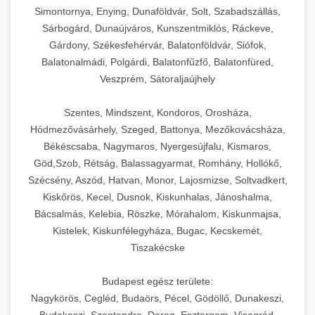
Simontornya, Enying, Dunaföldvár, Solt, Szabadszállás,
Sárbogárd, Dunaújváros, Kunszentmiklós, Ráckeve,
Gárdony, Székesfehérvár, Balatonföldvár, Siófok,
Balatonalmádi, Polgárdi, Balatonfűzfő, Balatonfüred,
Veszprém, Sátoraljaújhely
Szentes, Mindszent, Kondoros, Orosháza,
Hódmezővásárhely, Szeged, Battonya, Mezőkovácsháza,
Békéscsaba, Nagymaros, Nyergesújfalu, Kismaros,
Göd,Szob, Rétság, Balassagyarmat, Romhány, Hollókő,
Szécsény, Aszód, Hatvan, Monor, Lajosmizse, Soltvadkert,
Kiskőrös, Kecel, Dusnok, Kiskunhalas, Jánoshalma,
Bácsalmás, Kelebia, Röszke, Mórahalom, Kiskunmajsa,
Kistelek, Kiskunfélegyháza, Bugac, Kecskemét,
Tiszakécske
Budapest egész területe:
Nagykörös, Cegléd, Budaörs, Pécel, Gödöllő, Dunakeszi,
Budakeszi, Szentendre, Dorog, Esztergom, Visegrád,