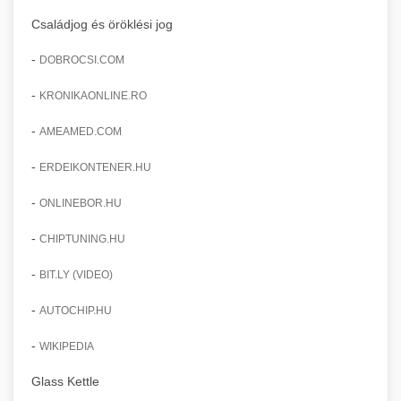
Családjog és öröklési jog
-
DOBROCSI.COM
-
KRONIKAONLINE.RO
-
AMEAMED.COM
-
ERDEIKONTENER.HU
-
ONLINEBOR.HU
-
CHIPTUNING.HU
-
BIT.LY (VIDEO)
-
AUTOCHIP.HU
-
WIKIPEDIA
Glass Kettle