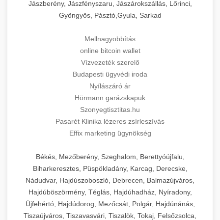
Jászberény, Jászfényszaru, Jászárokszállás, Lőrinci,
Gyöngyös, Pásztó,Gyula, Sarkad
Mellnagyobbítás
online bitcoin wallet
Vízvezeték szerelő
Budapesti ügyvédi iroda
Nyílászáró ár
Hörmann garázskapuk
Szonyegtisztitas.hu
Pasarét Klinika lézeres zsírleszívás
Effix marketing ügynökség
Békés, Mezőberény, Szeghalom, Berettyóújfalu,
Biharkeresztes, Püspökladány, Karcag, Derecske,
Nádudvar, Hajdúszoboszló, Debrecen, Balmazújváros,
Hajdúböszörmény, Téglás, Hajdúhadház, Nyíradony,
Újfehértó, Hajdúdorog, Mezőcsát, Polgár, Hajdúnánás,
Tiszaújváros, Tiszavasvári, Tiszalök, Tokaj, Felsőzsolca,