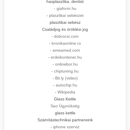
hasplasztika, dentist
-
giaform.hu
-
plasztikai sebészet
plasztikai sebész
Családjog és öröklési jog
-
dobrocsi.com
-
kronikaonline.ro
-
ameamed.com
-
erdeikontener.hu
-
onlinebor.hu
-
chiptuning.hu
-
Bit.ly (video)
-
autochip.hu
-
Wikipedia
Glass Kettle
Seo Ügynökség
glass kettle
Számítástechnikai partnereink
-
iphone szerviz