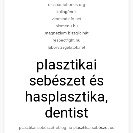
olcsoautoberles.org
kollagének
vitamindinfo.net
biomenu.hu
magnézium biszglicinát
respectfight.hu
laborvizsgalatok.net
plasztikai
sebészet és
hasplasztika,
dentist
plasztikai sebészet
reblog.hu
plasztikai sebészet és